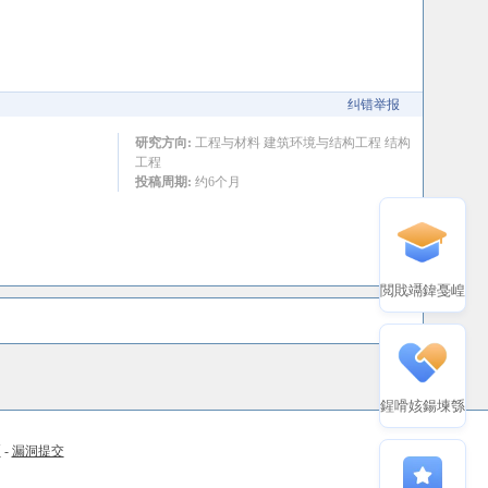
纠错举报
研究方向:
工程与材料 建筑环境与结构工程 结构
工程
投稿周期:
约6个月
閲戝竵鍏戞崲
鍟嗗姟鍚堜綔
币
-
漏洞提交