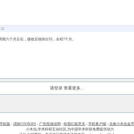
:31
周期六个月左右，接收后很快出刊，全程7个月。
请登录
查看更多...
手机版
-
清除COOKIES
-
广告投放说明
-
给我们提意见
-
手机客户端
-
兑换小木虫金
小木虫,学术科研互动社区,为中国学术科研免费提供动力