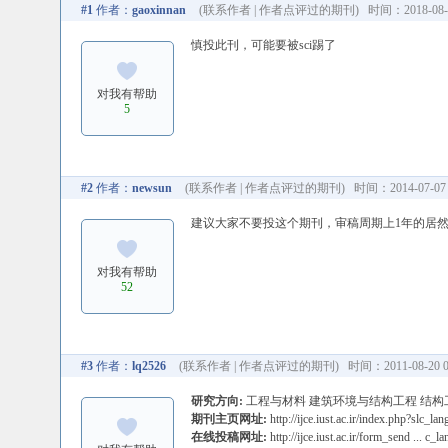
#1
作者：
gaoxinnan
(
联系作者
|
作者点评过的期刊
) 时间：2018-08-1
慎投此刊，可能要被sci踢了
对我有帮助
5
#2
作者：
newsun
(
联系作者
|
作者点评过的期刊
) 时间：2014-07-07 
建议大家不要投这个期刊，审稿周期上1年的居
对我有帮助
52
#3
作者：
lq2526
(
联系作者
|
作者点评过的期刊
) 时间：2011-08-20 0
研究方向:
工程与材料 建筑环境与结构工程 结构
期刊主页网址:
http://ijce.iust.ac.ir/index.php?slc_l
在线投稿网址:
http://ijce.iust.ac.ir/form_send ... c