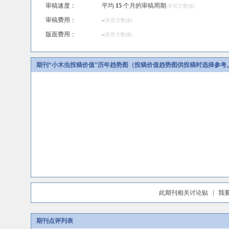
审稿速度：
平均
15
个月的审稿周期
(非官方数据)
审稿费用：
-
(非官方数据)
版面费用：
-
(非官方数据)
期刊“小木虫投稿价值”历年趋势图（投稿价值趋势图供投稿时选择参考
此期刊相关讨论贴
|
我
期刊点评列表