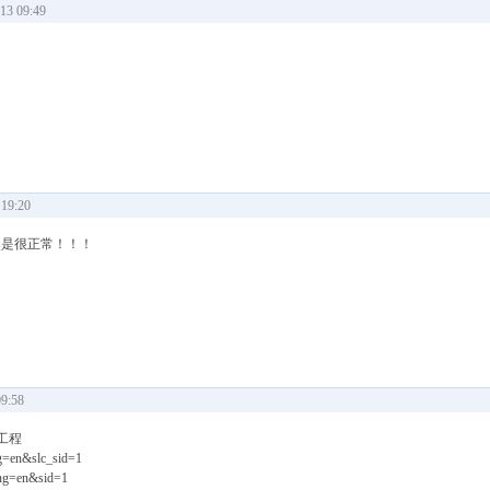
3 09:49
19:20
然是很正常！！！
9:58
工程
ang=en&slc_sid=1
_lang=en&sid=1