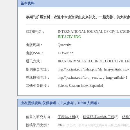
基本资料
该期刊扩展资料，欢迎小木虫资深虫友来补充。一起完善，供大家参
SCI期刊名：
INTERNATIONAL JOURNAL OF CIVIL ENGI
INT J CIV ENG
出版周期：
Quarterly
出版ISSN：
1735-0522
通讯方式：
IRAN UNIV SCI & TECHNOL, COLL CIVIL EN
期刊主页网址：
http://ijce.iust.ac.ir/index.php?slc_lang=en&slc_sid=
在线投稿网址：
http://ijce.iust.ac.ir/form_send ... c_lang=en&sid=1
其他相关链接：
Science Citation Index Expanded
虫友提供资料,仅供参考（ 9 人参与，31390 人阅读）
偏重的研究方向：
工程与材料
(3)
建筑环境与结构工程
(3)
结构
投稿录用比例：
0
%
(计算公式：参与点评网友投稿录用人数/总点评网友人数