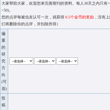
大家帮助大家，欢迎您来完善期刊的资料。每人30天之内只有
>50)。
您的点评每被虫友认可一次，就获得
0.5个金币的奖励
，没有上
们将删除你的点评，并扣除所得）
偏
重
的
研
究
方
向
(可
选)
投
稿