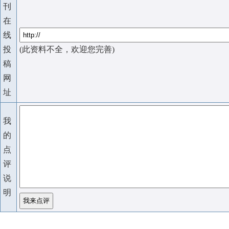
刊
在
线
投
(此资料不全，欢迎您完善)
稿
网
址
我
的
点
评
说
明