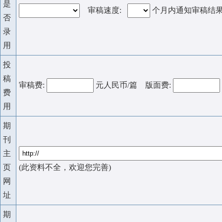
是
审稿速度:
个月内通知审稿结
否
录
用
投
稿
审稿费:
元人民币/篇 版面费:
费
用
期
刊
主
页
(此资料不全，欢迎您完善)
网
址
期