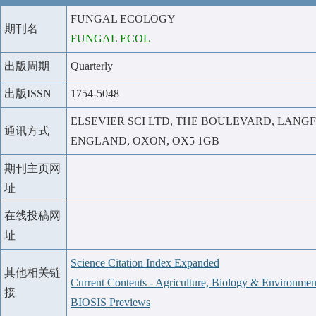
FUNGAL ECOLOGY
期刊名
FUNGAL ECOL
出版周期
Quarterly
出版ISSN
1754-5048
ELSEVIER SCI LTD, THE BOULEVARD, LANG
通讯方式
ENGLAND, OXON, OX5 1GB
期刊主页网
址
在线投稿网
址
Science Citation Index Expanded
其他相关链
Current Contents - Agriculture, Biology & Environmen
接
BIOSIS Previews