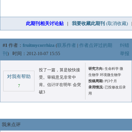
此期刊相关讨论贴
|
我要收藏此期刊
(取消收藏)
#1
作者：
fruitmycorrhiza
(
联系作者
|
作者点评过的期
纠错
刊
)
时间：2012-10-07 15:55
举报
研究方向:
生命科学 微
投了一篇，算是较快接
生物学 环境微生物学
对我有帮助
受。审稿意见非常中
投稿周期:
约3个月
肯。估计IF在明年 会突
7
录用情况:
已投修改后录
破3
用
我来点评