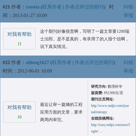
#21
作者：
cosstta
(
联系作者
|
作者点评过的期刊
)
时
纠错
间：2013-01-27 10:09
举报
这个期刊好像很贵啊，写明了一篇文章要1200瑞
对我有帮助
士法郎。是不是真的，有录用了的人报个信啊，
11
说下真实情况。
#22
作者：
zhlong1627
(
联系作者
|
作者点评过的期刊
)
纠错
时间：2012-06-01 10:09
举报
研究方向:
数理科学
版面费:
约1300元/页
期刊主页网址:
最近让审一篇熵的工程
http://www.mdpi.com/jour
对我有帮助
应用方面的文章，要求
nal/entropy
10
在线投稿网址:
两周内审完。
http://susy.mdpi.com/user/l
ogin/ ...