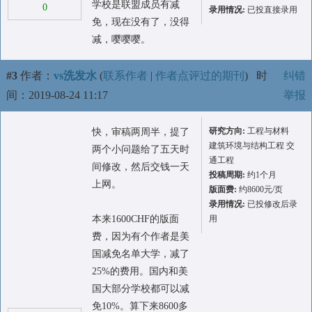
学校是联盟成员有减
0
录用情况:
已投直接录用
免，现在没有了，没得
减，嘤嘤嘤。
#3
作者：
vs洗发水
(
联系作者
|
作者点评过的期刊
)
时
纠错
间：2019-08-24 11:17
举报
研究方向:
工程与材料
快，审稿两周半，提了
建筑环境与结构工程 交
两个小问题给了五天时
通工程
间修改，然后交钱一天
投稿周期:
约1个月
上网。
版面费:
约8600元/页
录用情况:
已投修改后录
本来1600CHF的版面
用
费，因为有个作者是美
国减免名单大学，减了
25%的费用。国内和美
国大部分学校都可以减
免10%。算下来8600多