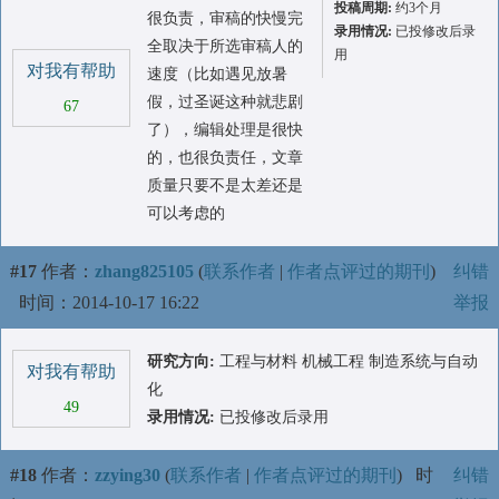
投稿周期:
约3个月
很负责，审稿的快慢完
录用情况:
已投修改后录
全取决于所选审稿人的
用
对我有帮助
速度（比如遇见放暑
假，过圣诞这种就悲剧
67
了），编辑处理是很快
的，也很负责任，文章
质量只要不是太差还是
可以考虑的
#17
作者：
zhang825105
(
联系作者
|
作者点评过的期刊
)
纠错
时间：2014-10-17 16:22
举报
研究方向:
工程与材料 机械工程 制造系统与自动
对我有帮助
化
49
录用情况:
已投修改后录用
#18
作者：
zzying30
(
联系作者
|
作者点评过的期刊
)
时
纠错