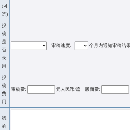
(可
选)
投
稿
是
审稿速度:
个月内通知审稿结
否
录
用
投
稿
审稿费:
元人民币/篇 版面费:
费
用
我
的