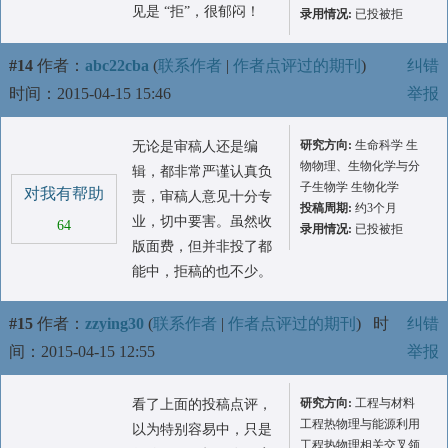
见是 “拒”，很郁闷！
录用情况:
已投被拒
#14
作者：
abc22cba
(
联系作者
|
作者点评过的期刊
)
纠错
时间：2015-04-15 15:46
举报
研究方向:
生命科学 生
无论是审稿人还是编
物物理、生物化学与分
辑，都非常严谨认真负
子生物学 生物化学
对我有帮助
责，审稿人意见十分专
投稿周期:
约3个月
业，切中要害。虽然收
64
录用情况:
已投被拒
版面费，但并非投了都
能中，拒稿的也不少。
#15
作者：
zzying30
(
联系作者
|
作者点评过的期刊
)
时
纠错
间：2015-04-15 12:55
举报
研究方向:
工程与材料
看了上面的投稿点评，
工程热物理与能源利用
以为特别容易中，只是
工程热物理相关交叉领