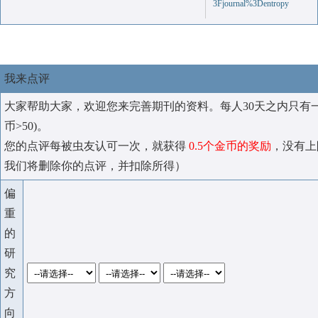
3Fjournal%3Dentropy
我来点评
大家帮助大家，欢迎您来完善期刊的资料。每人30天之内只有
币>50)。
您的点评每被虫友认可一次，就获得
0.5个金币的奖励
，没有上
我们将删除你的点评，并扣除所得）
偏
重
的
研
究
方
向