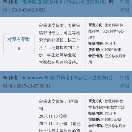
#5
作者：
初来匝道
(
联系作者
|
作者点评过的期刊
)
时
纠错
间：2018-06-02 10:22
举报
研究方向:
生命科学 神
审稿速度超赞，专家审
经科学、认知科学与心
稿都很专业，可是等检
理学
对我有帮助
索等的好漫长，快三个
投稿周期:
约1个月
月了，还是检索到二月
0
版面费:
约10900元/页
份，学生还等毕业呢，
录用情况:
已投修改后录
大家都在焦急的等待...
用
#6
作者：
houbowen95
(
联系作者
|
作者点评过的期刊
)
纠错
时间：2017-11-27 09:31
举报
研究方向:
数理科学 数
审稿速度很快，3区期
学 控制论中的数学方法
刊，
投稿周期:
约1个月
2017.11.13 投稿
审稿费:
约10930元/篇
2017.11.20 小修 （这已
录用情况:
已投修改后录
经是这篇文章改投的第