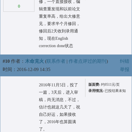
修，一个直接接收，编
0
辑查重发现和以前论文
重复率高，给出大修意
见，要求半个月修回，
修回后2天收到录用通
知，现在English
correction done状态
#10
作者：
木命克火
(
联系作者
|
作者点评过的期刊
)
纠错
时间：2016-12-09 14:35
举报
版面费:
约9511元/页
2016年11月5日，投了
录用情况:
已投结果未知
一篇，3天后，进入审
稿，尚无消息，不过，
估计也就这几天了，祝
自己好运，如果接收
了，2016年也算圆满
了。