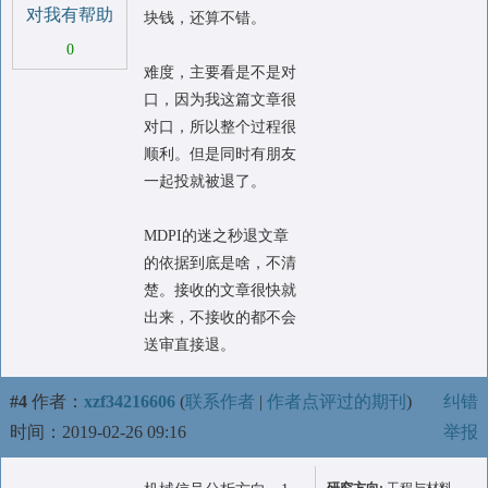
对我有帮助
块钱，还算不错。
0
难度，主要看是不是对
口，因为我这篇文章很
对口，所以整个过程很
顺利。但是同时有朋友
一起投就被退了。
MDPI的迷之秒退文章
的依据到底是啥，不清
楚。接收的文章很快就
出来，不接收的都不会
送审直接退。
#4
作者：
xzf34216606
(
联系作者
|
作者点评过的期刊
)
纠错
时间：2019-02-26 09:16
举报