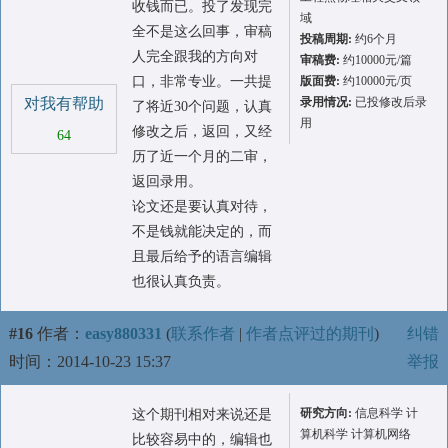
收钱而已。投了发现完
域
全不是这么回事，审稿
投稿周期:
约6个月
人完全跟我的方向对
审稿费:
约10000元/篇
口，非常专业。一共提
版面费:
约10000元/页
对我有帮助
录用情况:
已投修改后录
了将近30个问题，认真
用
修改之后，返回，又经
64
历了近一个月的二审，
返回录用。
论文还是要认真对待，
不是钱就能决定的，而
且最后给予的语言编辑
也很认真负责。
#16
作者：
easy880331
(
联系作者
|
作者点评过的期刊
)
纠错
时间：2014-10-23 15:37
举报
研究方向:
信息科学 计
这个期刊相对来说还是
算机科学 计算机网络
比较容易中的，编辑也