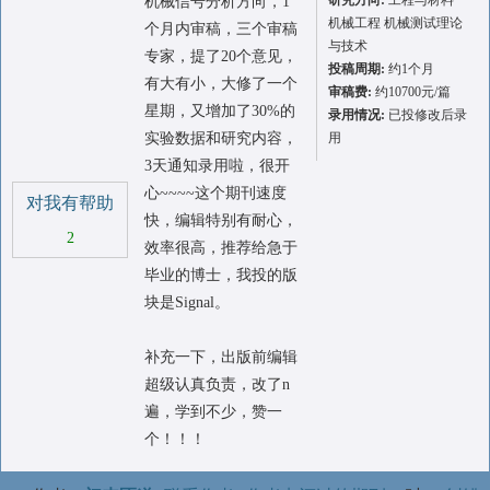
研究方向:
工程与材料
机械信号分析方向，1
机械工程 机械测试理论
个月内审稿，三个审稿
与技术
专家，提了20个意见，
投稿周期:
约1个月
有大有小，大修了一个
审稿费:
约10700元/篇
星期，又增加了30%的
录用情况:
已投修改后录
实验数据和研究内容，
用
3天通知录用啦，很开
心~~~~这个期刊速度
对我有帮助
快，编辑特别有耐心，
2
效率很高，推荐给急于
毕业的博士，我投的版
块是Signal。
补充一下，出版前编辑
超级认真负责，改了n
遍，学到不少，赞一
个！！！