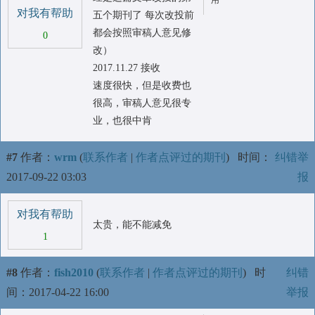
用
对我有帮助
五个期刊了 每次改投前
都会按照审稿人意见修
0
改）
2017.11.27 接收
速度很快，但是收费也
很高，审稿人意见很专
业，也很中肯
#7
作者：
wrm
(
联系作者
|
作者点评过的期刊
)
时间：
纠错举
2017-09-22 03:03
报
对我有帮助
太贵，能不能减免
1
#8
作者：
fish2010
(
联系作者
|
作者点评过的期刊
)
时
纠错
间：2017-04-22 16:00
举报