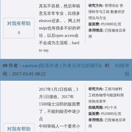
研究方向:
管理综合 管
其实不容易，然后审稿
理科学与工程 数量经济
意见非常专业，比很多
理论与方法
elesiver还多。。网上对
对我有帮助
版面费:
约10000元/页
mdpi也有很多不好的评
录用情况:
已投修改后录
0
论，以后open access会
用
不会成为主流呢，hard
to say.
#9
作者：
careyse
(
联系作者
|
作者点评过的期刊
)
时
纠错举
间：2017-03-01 08:22
报
研究方向:
工程与材料
2017年1月2日投稿，3
工程热物理与能源利用
月1日接收。2017年
传热传质学
1500瑞士法郎的版面费
投稿周期:
约1个月
了，不能到能否申请少
版面费:
约10000元/页
点
录用情况:
已投修改后录
中间审稿人一个要求小
用
对我有帮助