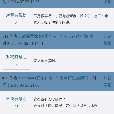
间：2014-07-22 10:36
举报
对我有帮助
不是很容易中，要有创新点，我投了一篇三个审
稿人，提了20多个问题。
29
#19
作者：
诸葛曹操
(
联系作者
|
作者点评过的期刊
)
纠错
时间：2013-06-21 14:51
举报
对我有帮助
怎么这么贵啊。
29
#20
作者：
zhogab
(
联系作者
|
作者点评过的期刊
)
时
纠错
间：2013-05-31 21:06
举报
对我有帮助
这么贵有人投稿吗？
谁投过？说说情况，好中吗？是不是水刊
25