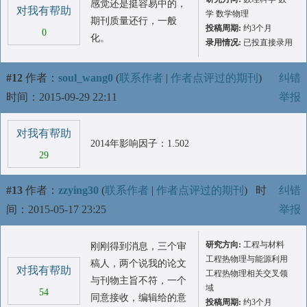
感觉还是挺容易中的，
对我有帮助
学 数学物理
期刊质量还行，一般
投稿周期:
约3个月
0
化。
录用情况:
已投直接录用
#12
作者：
soul_wang0
(
联系作者
|
作者点评过的期刊
)
纠错
时间：2015-09-29 22:11
举报
对我有帮助
2014年影响因子：1.502
29
#13
作者：
zzying30
(
联系作者
|
作者点评过的期刊
)
时
纠错
间：2015-05-17 23:25
举报
研究方向:
工程与材料
刚刚得到消息，三个审
工程热物理与能源利用
稿人，两个说我的论文
对我有帮助
工程热物理相关交叉领
与刊物主旨不符，一个
域
54
同意接收，编辑给的意
投稿周期:
约3个月