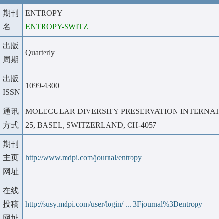
期刊
ENTROPY
名
ENTROPY-SWITZ
出版
Quarterly
周期
出版
1099-4300
ISSN
通讯
MOLECULAR DIVERSITY PRESERVATION INTERNA
方式
25, BASEL, SWITZERLAND, CH-4057
期刊
主页
http://www.mdpi.com/journal/entropy
网址
在线
投稿
http://susy.mdpi.com/user/login/ ... 3Fjournal%3Dentropy
网址