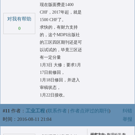
现在版面费是1400
CHF，2017年起，就是
对我有帮助
1500 CHF了。
求快的，有财力支持
0
的，这个MDPI出版社
的三区四区期刊还是可
以试试的，毕竟三区还
有一定分量
1月3日 大修；要求1月
17日前修回，
1月18日修回，并进入
审稿状态，
1月22日接收。
#11
作者：
工业工程
(
联系作者
|
作者点评过的期刊
)
纠错
时间：2016-08-11 21:04
举报
研究方向:
数理科学 数