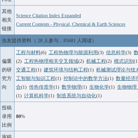
其他
Science Citation Index Expanded
相关
Current Contents - Physical, Chemical & Earth Sciences
链接
虫友提供资料（ 28 人参与，85681 人阅读）
工程与材料
(6)
工程热物理与能源利用
(3)
信息科学
(3)
偏重
(2)
工程热物理相关交叉领域
(2)
机械工程
(2)
模式识别
(
的研
交通工程
(1)
建筑环境与结构工程
(1)
机械测试理论与技
究方
工智能与知识工程
(1)
控制论中的数学方法
(1)
数量经济
向
合
(1)
传热传质学
(1)
数学物理
(1)
生物化学
(1)
生物物理
(1)
计算机科学
(1)
制造系统与自动化
(1)
投稿
录用
80
%
比例
审稿