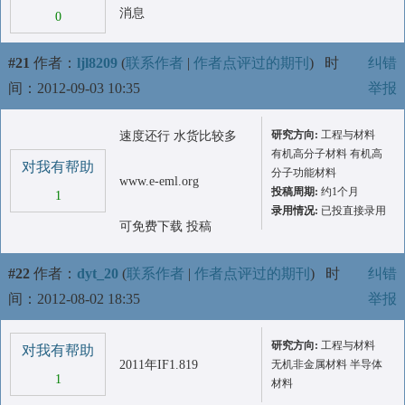
消息
0
#21
作者：
ljl8209
(
联系作者
|
作者点评过的期刊
)
时
纠错
间：2012-09-03 10:35
举报
研究方向:
工程与材料
速度还行 水货比较多
有机高分子材料 有机高
对我有帮助
分子功能材料
www.e-eml.org
投稿周期:
约1个月
1
录用情况:
已投直接录用
可免费下载 投稿
#22
作者：
dyt_20
(
联系作者
|
作者点评过的期刊
)
时
纠错
间：2012-08-02 18:35
举报
研究方向:
工程与材料
对我有帮助
2011年IF1.819
无机非金属材料 半导体
1
材料