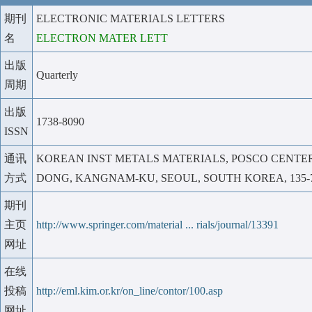
期刊
ELECTRONIC MATERIALS LETTERS
名
ELECTRON MATER LETT
出版
Quarterly
周期
出版
1738-8090
ISSN
通讯
KOREAN INST METALS MATERIALS, POSCO CENTER, 
方式
DONG, KANGNAM-KU, SEOUL, SOUTH KOREA, 135-
期刊
主页
http://www.springer.com/material ... rials/journal/13391
网址
在线
投稿
http://eml.kim.or.kr/on_line/contor/100.asp
网址