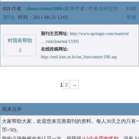
#23
作者：
zhouwenhui2000
(
联系作者
|
作者点评过的
纠错
期刊
)
时间：2011-08-21 12:01
举报
期刊主页网址:
http://www.springer.com/material
对我有帮助
... rials/journal/13391
在线投稿网址:
2
http://eml.kim.or.kr/on_line/contor/100.asp
1
2
→
我来点评
大家帮助大家，欢迎您来完善期刊的资料。每人30天之内只有
币>50)。
您的点评每被虫友认可一次，就获得
0.5个金币的奖励
，没有上