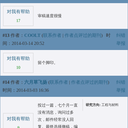
对我有帮助
审稿速度很慢
17
#13
作者：
COOLT
(
联系作者
|
作者点评过的期刊
)
时
纠错
间：2014-03-14 20:52
举报
对我有帮助
留个脚印。
10
#14
作者：
六月草飞扬
(
联系作者
|
作者点评过的期刊
)
纠错
时间：2014-03-03 16:36
举报
研究方向:
工程与材料
投过一篇，七个月一直
没有消息，询问过多
对我有帮助
次，邮件经常没人回
复。最终选择撤稿，编
9