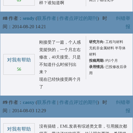
69
高分子物理化学
样？谁知道啊
#8
作者：
sendy
(
联系作者
|
作者点评过的期刊
)
时
纠错举
间：2014-08-20 14:21
报
研究方向:
工程与材料
刚接受了一篇，个人感
无机非金属材料 半导体
觉挺快的，一个月左右
材料
修改，40天接受。只是
对我有帮助
投稿周期:
约1个月
不知道什么时候刊出
录用情况:
已投修改后录
56
来？
用
现在已经快接受两个月
了
#9
作者：
caoxy
(
联系作者
|
作者点评过的期刊
)
时
纠错举
间：2014-08-03 12:29
报
没有搞错，EML发表有综述类文章，引用频次都
对我有帮助