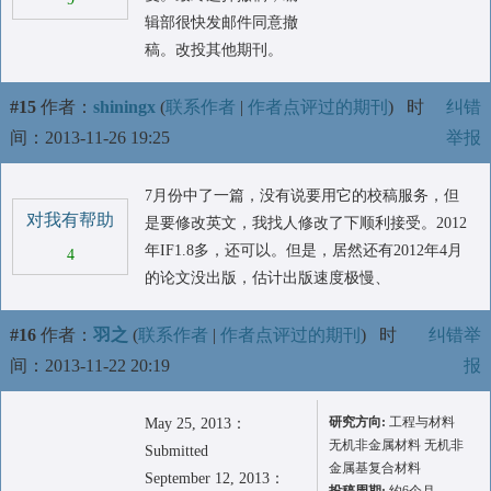
辑部很快发邮件同意撤
稿。改投其他期刊。
#15
作者：
shiningx
(
联系作者
|
作者点评过的期刊
)
时
纠错
间：2013-11-26 19:25
举报
7月份中了一篇，没有说要用它的校稿服务，但
对我有帮助
是要修改英文，我找人修改了下顺利接受。2012
年IF1.8多，还可以。但是，居然还有2012年4月
4
的论文没出版，估计出版速度极慢、
#16
作者：
羽之
(
联系作者
|
作者点评过的期刊
)
时
纠错举
间：2013-11-22 20:19
报
研究方向:
工程与材料
May 25, 2013：
无机非金属材料 无机非
Submitted
金属基复合材料
September 12, 2013：