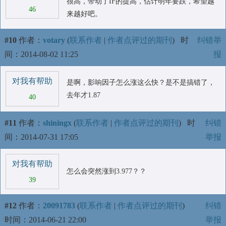
很高，带动了IF的提高，估计明年要跌，希望越
46
来越好吧。
#10
作者：
votary
(
联系作者
|
作者点评过的期刊
)
时
纠错举
间：2014-08-02 11:25
报
对我有帮助
是啊，影响因子怎么涨这么快？是不是搞错了，
去年才1.87
40
#11
作者：
shiningx
(
联系作者
|
作者点评过的期刊
)
时
纠错
间：2014-07-31 17:05
举报
对我有帮助
怎么会突然涨到3.977？？
39
#12
作者：
20091783
(
联系作者
|
作者点评过的期刊
)
纠错
时间：2014-06-21 22:00
举报