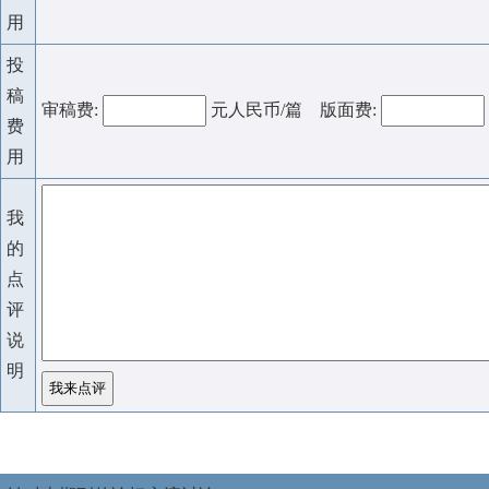
用
投
稿
审稿费:
元人民币/篇 版面费:
费
用
我
的
点
评
说
明