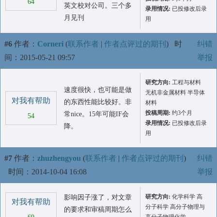
64
英文校对公司。三个多
录用情况:
已投修改后录
月见刊
用
#6
作者：
Corneri
(
联系作者
|
作者点评过的期刊
)
时
纠错
间：2015-05-21 09:57
举报
研究方向:
工程与材料
速度很快，也可能是做
无机非金属材料 半导体
对我有帮助
的东西性能比较好。非
材料
投稿周期:
约3个月
常nice。15年可能IF会
54
录用情况:
已投修改后录
降。
用
#7
作者：
zhuzhengyou
(
联系作者
|
作者点评过的期刊
)
纠错
时间：2014-10-04 16:08
举报
研究方向:
化学科学 高
影响因子涨了，对文章
对我有帮助
分子科学 高分子物理与
的要求和审稿周期怎么