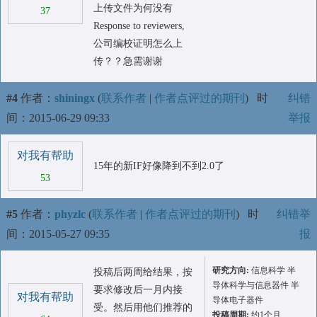
上传文件为何没有
37
Response to reviewers,
公司编校证明怎么上
传？？急需谢谢
#4
作者：
shiningx
(
联系作者
|
作者点评过的期刊
)
时
纠错
间：2015-06-29 09:33
举报
对我有帮助
15年的新IF好像降到不到2.0了
53
#5
作者：
phyzlc
(
联系作者
|
作者点评过的期刊
)
时
纠错举
间：2015-05-27 09:35
报
研究方向:
信息科学 半
投稿后两周给结果，按
导体科学与信息器件 半
要求修改后一月内接
对我有帮助
导体电子器件
受。然后用他们推荐的
投稿周期:
约1个月