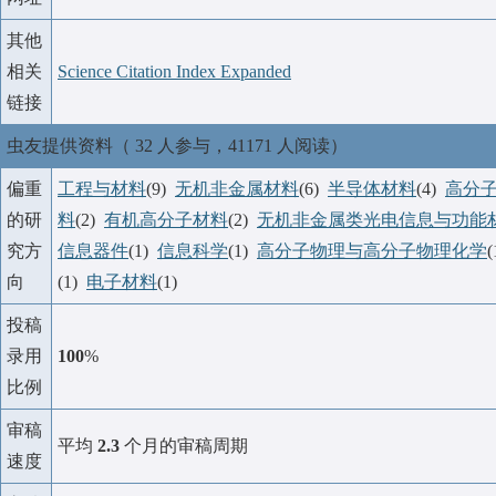
其他
相关
Science Citation Index Expanded
链接
虫友提供资料（ 32 人参与，41171 人阅读）
偏重
工程与材料
(9)
无机非金属材料
(6)
半导体材料
(4)
高分
的研
料
(2)
有机高分子材料
(2)
无机非金属类光电信息与功能
究方
信息器件
(1)
信息科学
(1)
高分子物理与高分子物理化学
向
(1)
电子材料
(1)
投稿
录用
100
%
比例
审稿
平均
2.3
个月的审稿周期
速度