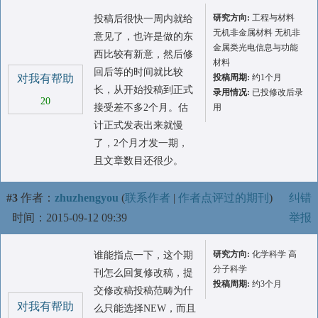
研究方向:
工程与材料
投稿后很快一周内就给
无机非金属材料 无机非
意见了，也许是做的东
金属类光电信息与功能
西比较有新意，然后修
材料
回后等的时间就比较
对我有帮助
投稿周期:
约1个月
长，从开始投稿到正式
录用情况:
已投修改后录
20
接受差不多2个月。估
用
计正式发表出来就慢
了，2个月才发一期，
且文章数目还很少。
#3
作者：
zhuzhengyou
(
联系作者
|
作者点评过的期刊
)
纠错
时间：2015-09-12 09:39
举报
研究方向:
化学科学 高
谁能指点一下，这个期
分子科学
刊怎么回复修改稿，提
投稿周期:
约3个月
交修改稿投稿范畴为什
对我有帮助
么只能选择NEW，而且