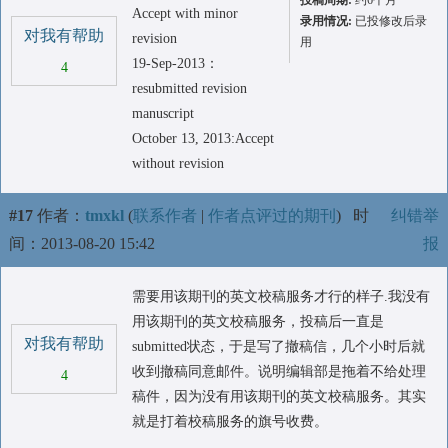
投稿周期:
约6个月
Accept with minor
录用情况:
已投修改后录
对我有帮助
revision
用
19-Sep-2013：
4
resubmitted revision
manuscript
October 13, 2013:Accept
without revision
#17
作者：
tmxkl
(
联系作者
|
作者点评过的期刊
)
时
纠错举
间：2013-08-20 15:42
报
需要用该期刊的英文校稿服务才行的样子.我没有
用该期刊的英文校稿服务，投稿后一直是
对我有帮助
submitted状态，于是写了撤稿信，几个小时后就
收到撤稿同意邮件。说明编辑部是拖着不给处理
4
稿件，因为没有用该期刊的英文校稿服务。其实
就是打着校稿服务的旗号收费。