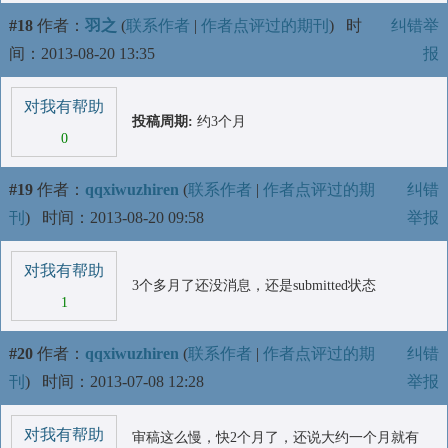
#18
作者：
羽之
(
联系作者
|
作者点评过的期刊
)
时
纠错举
间：2013-08-20 13:35
报
对我有帮助
投稿周期:
约3个月
0
#19
作者：
qqxiwuzhiren
(
联系作者
|
作者点评过的期
纠错
刊
)
时间：2013-08-20 09:58
举报
对我有帮助
3个多月了还没消息，还是submitted状态
1
#20
作者：
qqxiwuzhiren
(
联系作者
|
作者点评过的期
纠错
刊
)
时间：2013-07-08 12:28
举报
对我有帮助
审稿这么慢，快2个月了，还说大约一个月就有