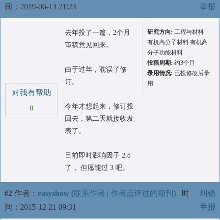
间：2019-06-13 21:23
举报
研究方向:
工程与材料
去年投了一篇，2个月
有机高分子材料 有机高
审稿意见回来。
分子功能材料
投稿周期:
约3个月
由于过年，耽误了修
录用情况:
已投修改后录
订。
用
对我有帮助
今年才想起来，修订投
0
回去，第二天就接收发
表了。
目前即时影响因子 2.8
了， 但愿能过 3 吧。
#2
作者：
easyshow
(
联系作者
|
作者点评过的期刊
)
时
纠错
间：2015-12-21 09:31
举报