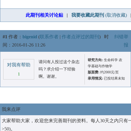
此期刊相关讨论贴
|
我要收藏此期刊
(取消收藏)
#1
作者：
bigenid
(
联系作者
|
作者点评过的期刊
)
时
纠错举
间：2016-01-26 11:26
报
研究方向:
生命科学 农
请问有人投过这个杂志
对我有帮助
学基础与作物学
吗？求介绍一下经验
版面费:
约2000元/页
1
啊。谢谢。
录用情况:
已投结果未知
我来点评
大家帮助大家，欢迎您来完善期刊的资料。每人30天之内只有
>50)。