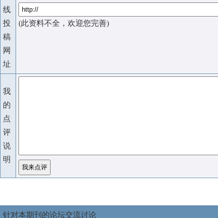
线
投
(此资料不全，欢迎您完善)
稿
网
址
我
的
点
评
说
明
针对本期刊的论坛交流讨论