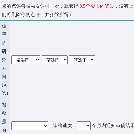
您的点评每被虫友认可一次，就获得
0.5个金币的奖励
，没有上
们将删除你的点评，并扣除所得）
偏
重
的
研
究
方
向
(可
选)
投
稿
是
审稿速度:
个月内通知审稿结
否