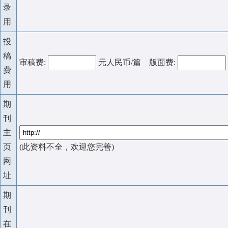
录
用
投
稿
审稿费:
元人民币/篇 版面费:
费
用
期
刊
主
页
(此资料不全，欢迎您完善)
网
址
期
刊
在