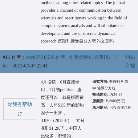
methods among other related topics. The journal
provides a channel of communication between
scientists and practitioners working in the field of
complex systems analysis and will stimulate the
development and use of discrete dynamical
approach.该期刊接受微分方程的文章吗
#11
作者：
cxc0378
(
联系作者
|
作者点评过的期刊
)
时
纠错
间：2013-07-07 22:41
举报
研究方向:
数理科学 数
4月投稿，6月直接录
学 偏微分方程
用，7月初publish，速
投稿周期:
约3个月
度还可以，就是版面费
版面费:
约6000元/页
对我有帮助
高，去年$1K,新的影响
录用情况:
已投直接录用
因子一出来，
27
0.820（2013IF），立马
涨到$1.2K了，中国人
比较多，都懂的...