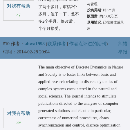
与管理
对我有帮助
了两个多月，审稿2个
投稿周期:
约3个月
多月，催了一下，差不
47
版面费:
约7500元/页
多2个半月。修改后，
录用情况:
已投修改后录
半个月接受。
用
#10
作者：
abwa1998
(
联系作者
|
作者点评过的期刊
)
纠错
时间：2014-02-28 20:04
举报
The main objective of Discrete Dynamics in Nature
and Society is to foster links between basic and
applied research relating to discrete dynamics of
complex systems encountered in the natural and
social sciences. The journal intends to stimulate
publications directed to the analyses of computer
generated solutions and chaotic in particular,
对我有帮助
correctness of numerical procedures, chaos
39
synchronization and control, discrete optimization