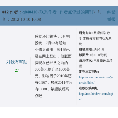
#12
作者：
q840410
(
联系作者
|
作者点评过的期刊
)
时
纠错
间：2012-10-10 10:08
举报
研究方向:
数理科学 数
感觉还比较快，5月初
学 常微分方程与动力系
投稿，7月中有通知，
统
小修后录用，9月底已
投稿周期:
约3个月
版面费:
约5100元/页
经在网上登出，但版面
录用情况:
已投修改后录
对我有帮助
费现在已经从之前的
用
800美元提升至1000美
27
期刊主页网址:
元。影响因子2010年还
http://www.hindawi.com/jo
有0.967，居然2011年只
urnals/ddns/
在线投稿网址:
有0.688，希望以后高一
http://mts.hindawi.com/logi
点吧……
n/