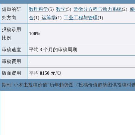
偏重的研
数理科学
(5)
数学
(5)
常微分方程与动力系统
(2)
偏
究方向
合
(1)
运筹学
(1)
工业工程与管理
(1)
投稿录用
100
%
比例
审稿速度
平均
3
个月的审稿周期
审稿费用
-
版面费用
平均
8150
元/页
期刊“小木虫投稿价值”历年趋势图（投稿价值趋势图供投稿时