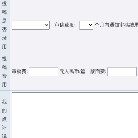
投
稿
是
审稿速度:
个月内通知审稿结
否
录
用
投
稿
审稿费:
元人民币/篇 版面费:
费
用
我
的
点
评
说