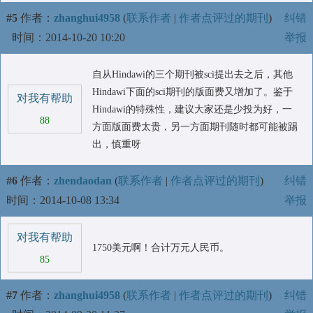
#5
作者：
zhanghui4958
(
联系作者
|
作者点评过的期刊
)
纠错
时间：2014-10-20 10:20
举报
自从Hindawi的三个期刊被sci提出去之后，其他
Hindawi下面的sci期刊的版面费又增加了。鉴于
对我有帮助
Hindawi的特殊性，建议大家还是少投为好，一
88
方面版面费太贵，另一方面期刊随时都可能被踢
出，慎重呀
#6
作者：
zhendaodan
(
联系作者
|
作者点评过的期刊
)
纠错
时间：2014-10-08 13:34
举报
对我有帮助
1750美元啊！合计万元人民币。
85
#7
作者：
zhanghui4958
(
联系作者
|
作者点评过的期刊
)
纠错