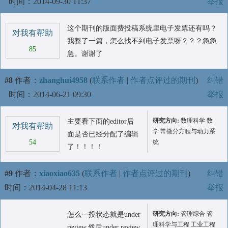
时间：2014-09-30 11:37
举报
这个期刊的版面费投稿系统里电子发票还有吗？
对我有帮助
我整了一篇，怎么找不到电子发票呀？？？急急
85
急。谢谢了
#8
作者：
zhanghui4958
(
联系作者
|
作者点评过的期刊
)
纠错
时间：2014-06-21 09:30
举报
研究方向:
数理科学 数
主要看下面的editor后
对我有帮助
学 常微分方程与动力系
面是否已经分配了编辑
54
统
了！！！！
#9
作者：
xiaoxiao635
(
联系作者
|
作者点评过的期刊
)
纠错
时间：2014-04-28 11:13
举报
研究方向:
管理综合 管
怎么一投状态就是under
理科学与工程 工业工程
review,然后under review