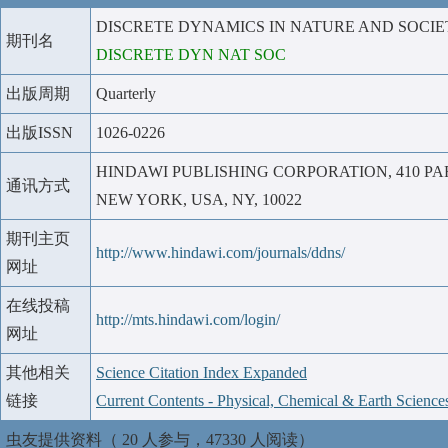
DISCRETE DYNAMICS IN NATURE AND SOCIE
期刊名
DISCRETE DYN NAT SOC
出版周期
Quarterly
出版ISSN
1026-0226
HINDAWI PUBLISHING CORPORATION, 410 PAR
通讯方式
NEW YORK, USA, NY, 10022
期刊主页
http://www.hindawi.com/journals/ddns/
网址
在线投稿
http://mts.hindawi.com/login/
网址
其他相关
Science Citation Index Expanded
链接
Current Contents - Physical, Chemical & Earth Science
虫友提供资料（ 20 人参与，47330 人阅读）