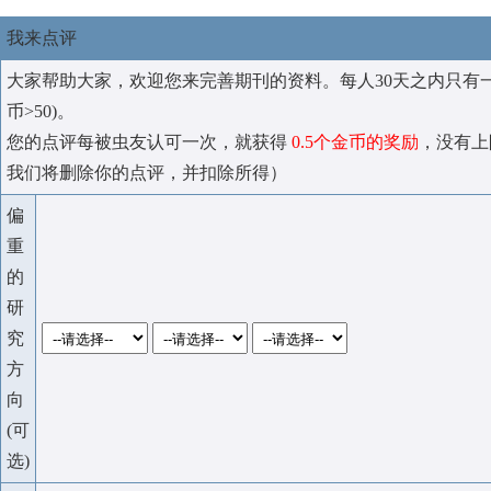
我来点评
大家帮助大家，欢迎您来完善期刊的资料。每人30天之内只有
币>50)。
您的点评每被虫友认可一次，就获得
0.5个金币的奖励
，没有上
我们将删除你的点评，并扣除所得）
偏
重
的
研
究
方
向
(可
选)