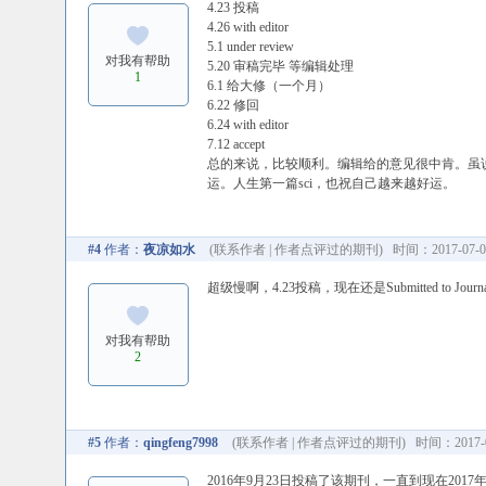
4.23 投稿
4.26 with editor
5.1 under review
对我有帮助
5.20 审稿完毕 等编辑处理
1
6.1 给大修（一个月）
6.22 修回
6.24 with editor
7.12 accept
总的来说，比较顺利。编辑给的意见很中肯。虽
运。人生第一篇sci，也祝自己越来越好运。
#4
作者：
夜凉如水
(
联系作者
|
作者点评过的期刊
) 时间：2017-07-03
超级慢啊，4.23投稿，现在还是Submitted to Journa
对我有帮助
2
#5
作者：
qingfeng7998
(
联系作者
|
作者点评过的期刊
) 时间：2017-01
2016年9月23日投稿了该期刊，一直到现在2017