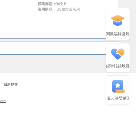
投稿周期:
约6个月
录用情况:
已投修改后录用
閲戝竵鍏戞崲
鍟嗗姟鍚堜綔
币
-
漏洞提交
瀛︽湳璧勮
.com