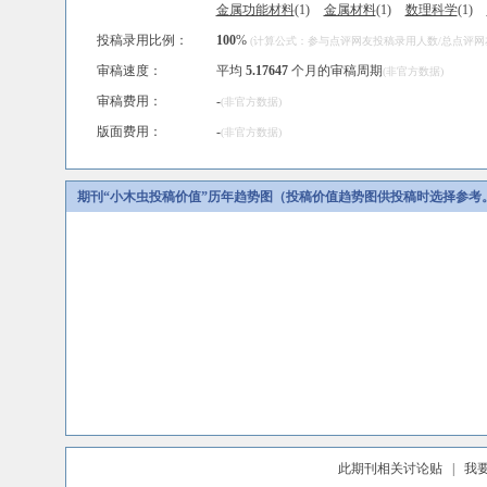
金属功能材料
(1)
金属材料
(1)
数理科学
(1)
投稿录用比例：
100
%
(计算公式：参与点评网友投稿录用人数/总点评网友人
审稿速度：
平均
5.17647
个月的审稿周期
(非官方数据)
审稿费用：
-
(非官方数据)
版面费用：
-
(非官方数据)
期刊“小木虫投稿价值”历年趋势图（投稿价值趋势图供投稿时选择参考
此期刊相关讨论贴
|
我