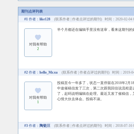
期刊点评列表
#1
作者：
like128
(
联系作者
|
作者点评过的期刊
) 时间：2020-02-04 0
半个月都还在编辑手里没有送审，看来这期刊的
对我有帮助
2
#2
作者：
hello_Mr.xu
(
联系作者
|
作者点评过的期刊
) 时间：2019-04-
投稿至今一年多了，状态一直停留在2018年2月18日，u
中途催稿信发了三次，第二次跟我回信说流程是
了，起码说明编辑在处理。最近又发了催稿信，
对我有帮助
心情大伙去体会。投稿不淑。
1
#3
作者：
陶瓷汪
(
联系作者
|
作者点评过的期刊
) 时间：2018-07-16 0