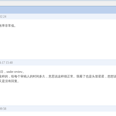
2:24
效率非常低。
17 15:40
nder review。
这样的，给每个审稿人的时间多久，意思说这样很正常。我看了也是头冒星星，想想
又是没有回复。
9:58