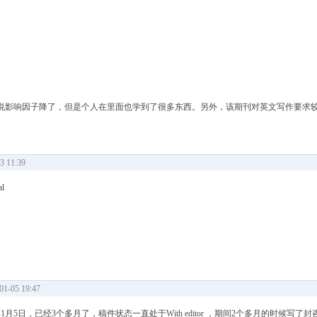
说影响因子降了，但是个人在里面也学到了很多东西。另外，该期刊对英文写作要求
 11:39
l
-05 19:47
年1月5日，已经3个多月了，稿件状态一直处于With editor ，期间2个多月的时候写