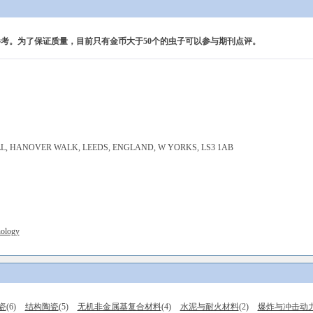
考。为了保证质量，目前只有金币大于50个的虫子可以参与期刊点评。
LL, HANOVER WALK, LEEDS, ENGLAND, W YORKS, LS3 1AB
nology
瓷
(6)
结构陶瓷
(5)
无机非金属基复合材料
(4)
水泥与耐火材料
(2)
爆炸与冲击动