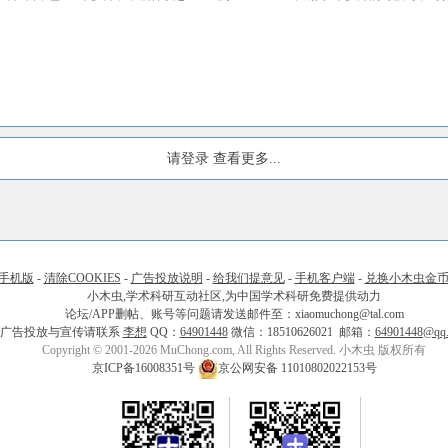
请登录
查看更多...
手机版
-
清除COOKIES
-
广告投放说明
-
给我们提意见
-
手机客户端
-
兑换小木虫金
小木虫,学术科研互动社区,为中国学术科研免费提供动力
论坛/APP删帖、账号等问题请发送邮件至：xiaomuchong@tal.com
广告投放与宣传请联系
李想
QQ：
64901448
微信：18510626021 邮箱：
64901448@qq
Copyright © 2001-2026 MuChong.com, All Rights Reserved. 小木虫 版权所有
京ICP备16008351号
京公网安备 11010802022153号