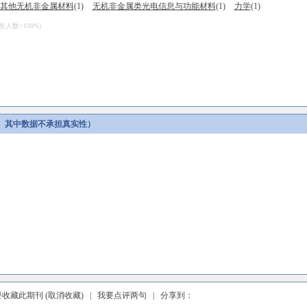
其他无机非金属材料
(1)
无机非金属类光电信息与功能材料
(1)
力学
(1)
数×100%)
。其中数据不承担真实性）
要收藏此期刊
(取消收藏)
|
我要点评两句
| 分享到：