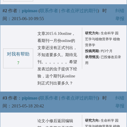
#2
作者：
pipimao
(
联系作者
|
作者点评过的期刊
)
时
纠错
间：2015-06-10 09:55
举报
研究方向:
生命科学 园
文章2015.6.10online，
艺学与植物营养学 植物
看期刊一月份online的
营养学
文章还没有正式刊出，
投稿周期:
约3个月
对我有帮助
不知道要多久。期待见
录用情况:
已投修改后录
刊。。。。。。。希望
7
用
发表过的虫子提供下经
验，这个期刊从online
到正式刊出要多久？
#3
作者：
pipimao
(
联系作者
|
作者点评过的期刊
)
时
纠错
间：2015-05-18 20:42
举报
研究方向:
生命科学 园
论文小修后返回编辑
艺学与植物营养学 植物