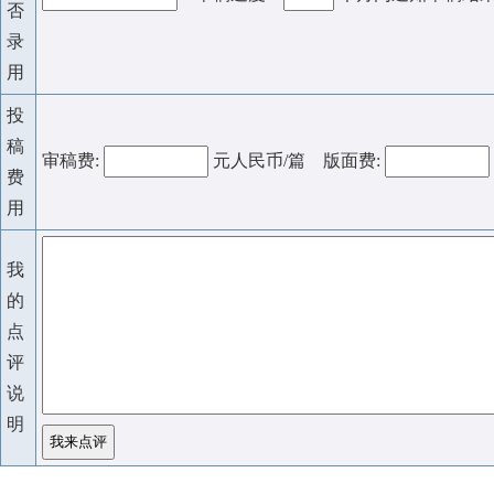
否
录
用
投
稿
审稿费:
元人民币/篇 版面费:
费
用
我
的
点
评
说
明