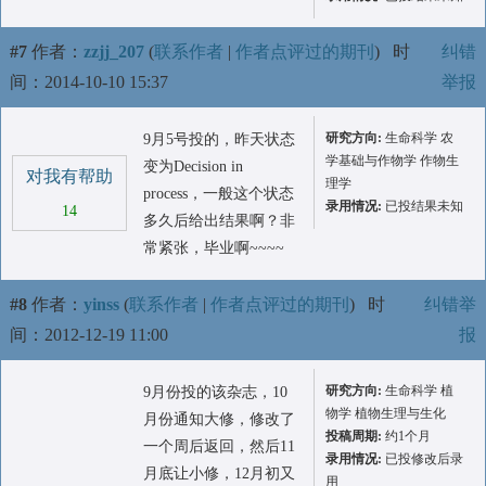
#7
作者：
zzjj_207
(
联系作者
|
作者点评过的期刊
)
时
纠错
间：2014-10-10 15:37
举报
研究方向:
生命科学 农
9月5号投的，昨天状态
学基础与作物学 作物生
变为Decision in
对我有帮助
理学
process，一般这个状态
录用情况:
已投结果未知
14
多久后给出结果啊？非
常紧张，毕业啊~~~~
#8
作者：
yinss
(
联系作者
|
作者点评过的期刊
)
时
纠错举
间：2012-12-19 11:00
报
研究方向:
生命科学 植
9月份投的该杂志，10
物学 植物生理与生化
月份通知大修，修改了
投稿周期:
约1个月
一个周后返回，然后11
录用情况:
已投修改后录
月底让小修，12月初又
用