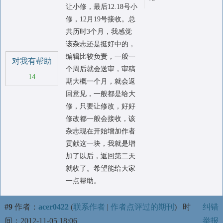
让小修，最后12.18号小
修，12月19号接收。总
共历时3个月，我感觉
该杂志还是挺好中的，
编辑比较负责，一般一
对我有帮助
个周后就会送审，审稿
14
期大概一个月，就会返
回意见，一般都是给大
修，只要让修改，好好
修改都一般会接收，该
杂志现在开始增加作者
贡献这一块，我就是增
加了以后，返回第二天
就收了。希望能给大家
一点帮助。
#9
作者：
acer0422
(
联系作者
|
作者点评过的期刊
)
时
纠错
间：2012-11-05 18:06
举报