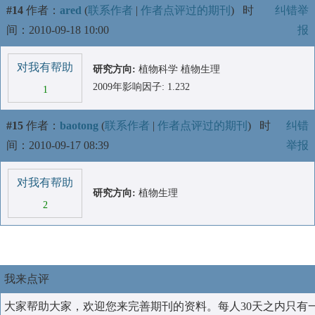
#14
作者：
ared
(
联系作者
|
作者点评过的期刊
)
时
纠错举
间：2010-09-18 10:00
报
对我有帮助
研究方向:
植物科学 植物生理
2009年影响因子: 1.232
1
#15
作者：
baotong
(
联系作者
|
作者点评过的期刊
)
时
纠错
间：2010-09-17 08:39
举报
对我有帮助
研究方向:
植物生理
2
我来点评
大家帮助大家，欢迎您来完善期刊的资料。每人30天之内只有