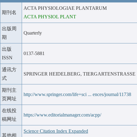
ACTA PHYSIOLOGIAE PLANTARUM
期刊名
ACTA PHYSIOL PLANT
出版周
Quarterly
期
出版
0137-5881
ISSN
通讯方
SPRINGER HEIDELBERG, TIERGARTENSTRASSE 1
式
期刊主
http://www.springer.com/life+sci ... ences/journal/11738
页网址
在线投
https://www.editorialmanager.com/acpp/
稿网址
Science Citation Index Expanded
其他相