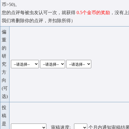
币>50)。
您的点评每被虫友认可一次，就获得
0.5个金币的奖励
，没有上
我们将删除你的点评，并扣除所得）
偏
重
的
研
究
方
向
(可
选)
投
稿
是
审稿速度:
个月内通知审稿结