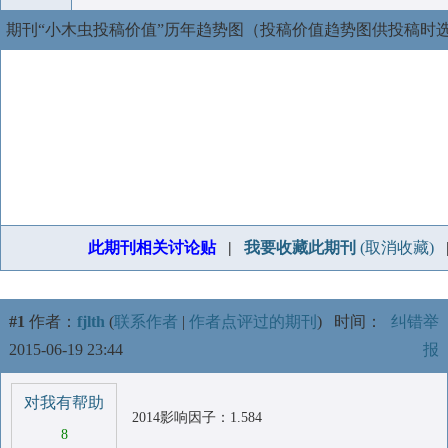
期刊“小木虫投稿价值”历年趋势图（投稿价值趋势图供投稿时
此期刊相关讨论贴
|
我要收藏此期刊
(取消收藏)
#1
作者：
fjlth
(
联系作者
|
作者点评过的期刊
)
时间：
纠错举
2015-06-19 23:44
报
对我有帮助
2014影响因子：1.584
8