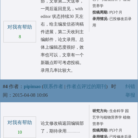
部，文章第二天送审，
营养学
一周后返回意见，with
投稿周期:
约3个月
editor 状态持续30 天左
录用情况:
已投修改后录
右，给主编发信咨询稿
用
对我有帮助
件进展，第二天收到主
8
编邮件，论文录用。总
体上编辑态度很好，效
率也可以，文章有一个
新颖点即可考虑投稿。
录用几率比较大。
#4
作者：
pipimao
(
联系作者
|
作者点评过的期刊
)
时
纠错
间：2015-04-08 10:06
举报
研究方向:
生命科学 园
艺学与植物营养学 植物
对我有帮助
论文修改稿返回编辑部
营养学
投稿周期:
约3个月
了，期待录用...........
10
录用情况:
已投修改后录