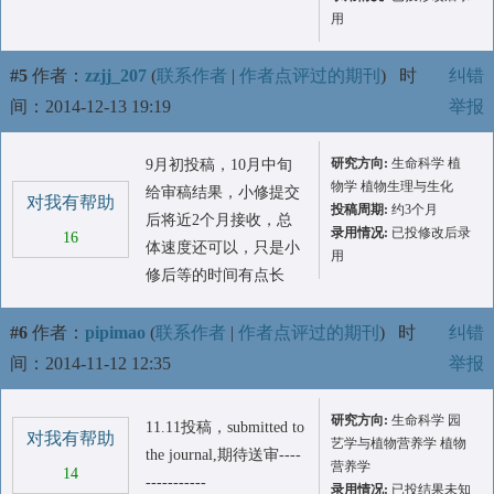
用
#5
作者：
zzjj_207
(
联系作者
|
作者点评过的期刊
)
时
纠错
间：2014-12-13 19:19
举报
研究方向:
生命科学 植
9月初投稿，10月中旬
物学 植物生理与生化
给审稿结果，小修提交
对我有帮助
投稿周期:
约3个月
后将近2个月接收，总
录用情况:
已投修改后录
16
体速度还可以，只是小
用
修后等的时间有点长
#6
作者：
pipimao
(
联系作者
|
作者点评过的期刊
)
时
纠错
间：2014-11-12 12:35
举报
研究方向:
生命科学 园
11.11投稿，submitted to
对我有帮助
艺学与植物营养学 植物
the journal,期待送审----
营养学
14
-----------
录用情况:
已投结果未知