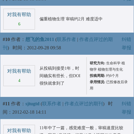
对我有帮助
偏重植物生理 审稿约2月 难度适中
6
#10
作者：
想飞的鱼2011
(
联系作者
|
作者点评过的期
纠错
刊
)
时间：2012-09-28 09:58
举报
研究方向:
生命科学 植
从投稿到接受1年，时
物学 植物生理与生化
对我有帮助
间确实有些长，但DOI
投稿周期:
约6个月
4
录用情况:
已投修改后录
很快就拿到了
用
#11
作者：
sjtugtd
(
联系作者
|
作者点评过的期刊
)
时
纠错
间：2012-02-18 14:11
举报
11年中了一篇，感觉难度一般，审稿速度比较
对我有帮助