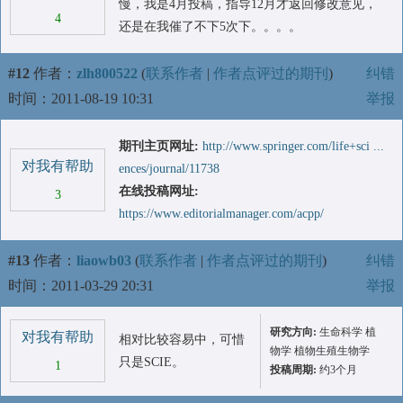
慢，我是4月投稿，指导12月才返回修改意见，
4
还是在我催了不下5次下。。。。
#12
作者：
zlh800522
(
联系作者
|
作者点评过的期刊
)
纠错
时间：2011-08-19 10:31
举报
期刊主页网址:
http://www.springer.com/life+sci ...
对我有帮助
ences/journal/11738
在线投稿网址:
3
https://www.editorialmanager.com/acpp/
#13
作者：
liaowb03
(
联系作者
|
作者点评过的期刊
)
纠错
时间：2011-03-29 20:31
举报
研究方向:
生命科学 植
对我有帮助
相对比较容易中，可惜
物学 植物生殖生物学
只是SCIE。
1
投稿周期:
约3个月