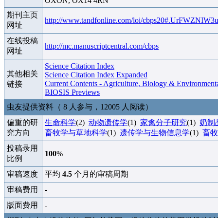
OXON, OX14 4RN
期刊主页
http://www.tandfonline.com/loi/cbps20#.UrFWZNIW3
网址
在线投稿
http://mc.manuscriptcentral.com/cbps
网址
Science Citation Index
其他相关
Science Citation Index Expanded
Current Contents - Agriculture, Biology & Environment
链接
BIOSIS Previews
虫友提供资料（ 8 人参与，12005 人阅读）
偏重的研
生命科学
(2)
动物遗传学
(1)
家禽分子研究
(1)
奶制
究方向
畜牧学与草地科学
(1)
遗传学与生物信息学
(1)
畜牧
投稿录用
100
%
比例
审稿速度
平均
4.5
个月的审稿周期
审稿费用
-
版面费用
-