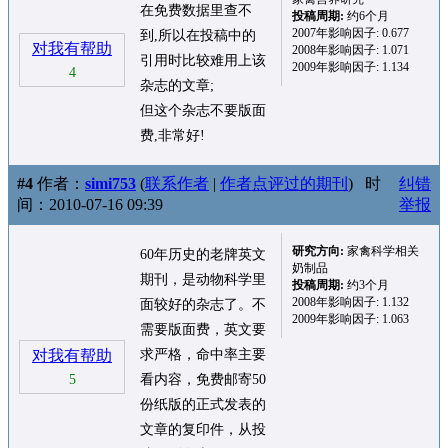
在免费数据里查不
投稿周期:
约6个月
2007年影响因子: 0.677
到,所以在投稿中的
对我有帮助
2008年影响因子: 1.071
引用时比较难用上该
2009年影响因子: 1.134
4
杂志的文章;
但这个杂志不要版面
费,非常好!
#4
作者：
simi753
(
联系作者
|
作者点评过的期刊
)
时
纠错
间：2010-07-16 09:39
举报
研究方向:
家禽科学相关
60年历史的老牌英文
奶制品
期刊，是动物科学里
投稿周期:
约3个月
2008年影响因子: 1.132
面较好的杂志了。不
2009年影响因子: 1.063
需要版面费，英文要
对我有帮助
求严格，命中率主要
5
看内容，免费邮寄50
份纸版的正式发表的
文章的复印件，从投