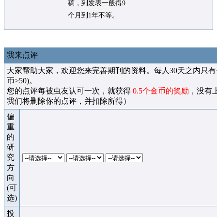
稿，到发表一般得9
个月到1年不等。
我来点评
大家帮助大家，欢迎您来完善期刊的资料。每人30天之内只有
币>50)。
您的点评每被虫友认可一次，就获得
0.5个金币的奖励
，没有
我们将删除你的点评，并扣除所得）
偏
重
的
研
究
方
向
(可
选)
投