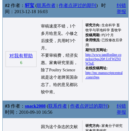
#2
作者：
轩宝
(
联系作者
|
作者点评过的期刊
)
时
纠错
间：2013-12-18 16:03
举报
研究方向:
生命科学 畜
审稿速度不错，1个
牧学与草地科学 畜牧学
多月给意见。小修之
投稿周期:
约3个月
录用情况:
已投修改后录
后接受，共用时3个
用
月。
期刊主页网址:
http://www.tandfonline.co
对我有帮助
不要审稿费，经济实
m/loi/cbps20#.UrFWZNI
6
惠。家禽研究里面，
W3uE
在线投稿网址:
除了Poultry Science
http://mc.manuscriptcentral
就是这个老牌英国杂
.com/cbps
志了。给的意见都比
较中肯。
#3
作者：
snack2008
(
联系作者
|
作者点评过的期刊
)
纠错
时间：2010-09-10 16:56
举报
研究方向:
家禽分子研究
因为这个杂志的文献
家禽营养研究