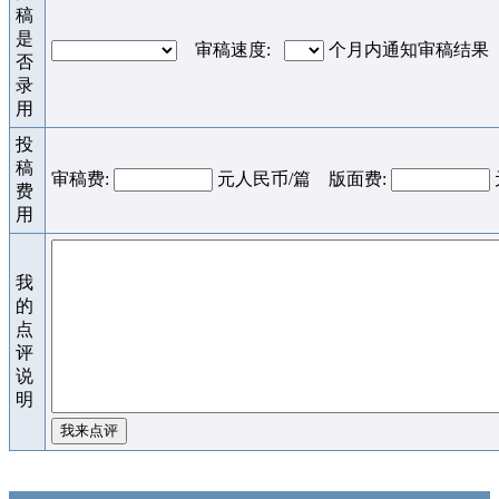
稿
是
审稿速度:
个月内通知审稿结果
否
录
用
投
稿
审稿费:
元人民币/篇 版面费:
费
用
我
的
点
评
说
明