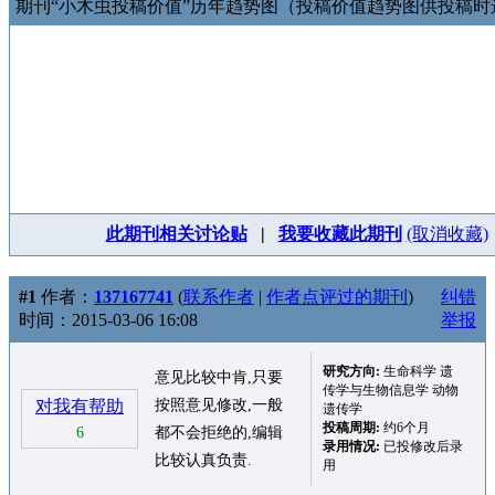
期刊“小木虫投稿价值”历年趋势图（投稿价值趋势图供投稿
此期刊相关讨论贴
|
我要收藏此期刊
(取消收藏)
#1
作者：
137167741
(
联系作者
|
作者点评过的期刊
)
纠错
时间：2015-03-06 16:08
举报
研究方向:
生命科学 遗
意见比较中肯,只要
传学与生物信息学 动物
对我有帮助
按照意见修改,一般
遗传学
投稿周期:
约6个月
6
都不会拒绝的,编辑
录用情况:
已投修改后录
比较认真负责.
用