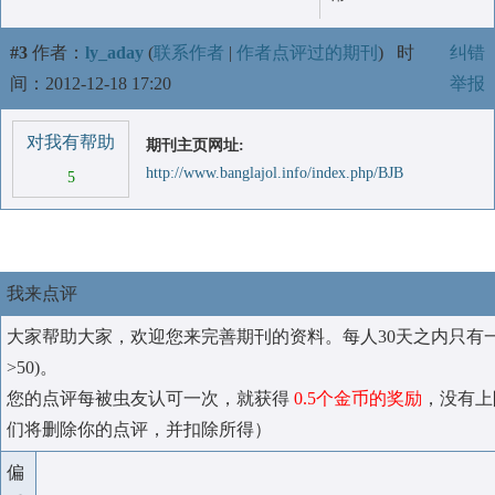
#3
作者：
ly_aday
(
联系作者
|
作者点评过的期刊
)
时
纠错
间：2012-12-18 17:20
举报
对我有帮助
期刊主页网址:
http://www.banglajol.info/index.php/BJB
5
我来点评
大家帮助大家，欢迎您来完善期刊的资料。每人30天之内只有
>50)。
您的点评每被虫友认可一次，就获得
0.5个金币的奖励
，没有上
们将删除你的点评，并扣除所得）
偏