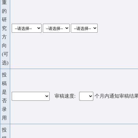
重
的
研
究
方
向
(可
选)
投
稿
是
审稿速度:
个月内通知审稿结
否
录
用
投