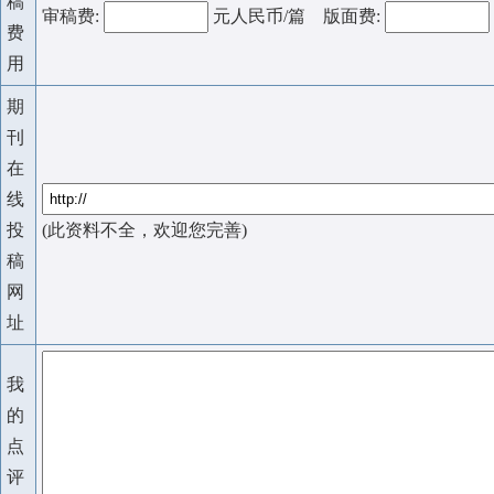
稿
审稿费:
元人民币/篇 版面费:
费
用
期
刊
在
线
投
(此资料不全，欢迎您完善)
稿
网
址
我
的
点
评