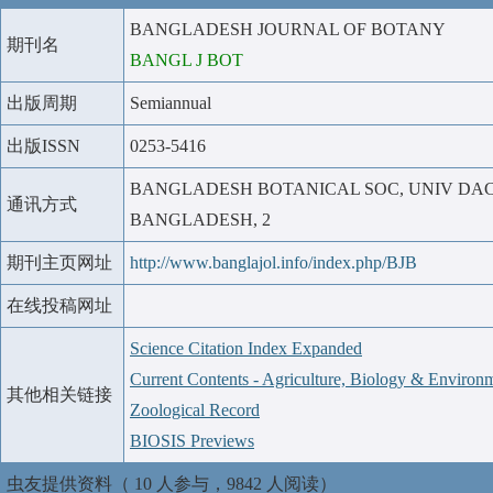
BANGLADESH JOURNAL OF BOTANY
期刊名
BANGL J BOT
出版周期
Semiannual
出版ISSN
0253-5416
BANGLADESH BOTANICAL SOC, UNIV DAC
通讯方式
BANGLADESH, 2
期刊主页网址
http://www.banglajol.info/index.php/BJB
在线投稿网址
Science Citation Index Expanded
Current Contents - Agriculture, Biology & Environ
其他相关链接
Zoological Record
BIOSIS Previews
虫友提供资料（ 10 人参与，9842 人阅读）