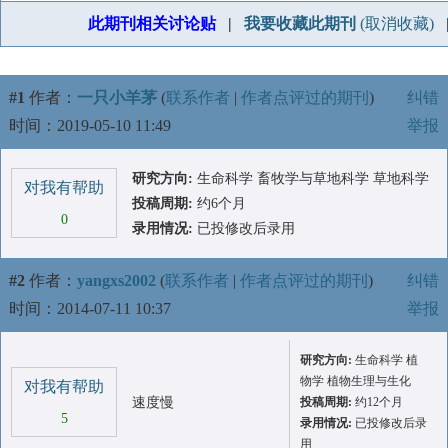
此期刊相关讨论贴
|
我要收藏此期刊
(取消收藏)
#1
作者：
一只小羊茅
(
联系作者
|
作者点评过的期刊
)
纠错
时间：2019-05-10 11:49
举报
研究方向:
生命科学 畜牧学与草地科学 草地科学
对我有帮助
投稿周期:
约6个月
0
录用情况:
已投修改后录用
#2
作者：
yangxs2002
(
联系作者
|
作者点评过的期刊
)
纠错
时间：2014-07-11 10:37
举报
研究方向:
生命科学 植
物学 植物生理与生化
对我有帮助
速度慢
投稿周期:
约12个月
5
录用情况:
已投修改后录
用