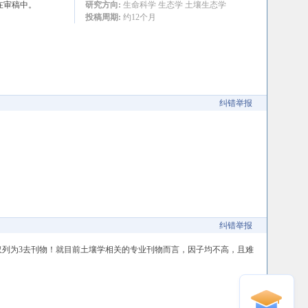
还在审稿中。
研究方向:
生命科学 生态学 土壤生态学
投稿周期:
约12个月
纠错举报
纠错举报
也仅仅列为3去刊物！就目前土壤学相关的专业刊物而言，因子均不高，且难