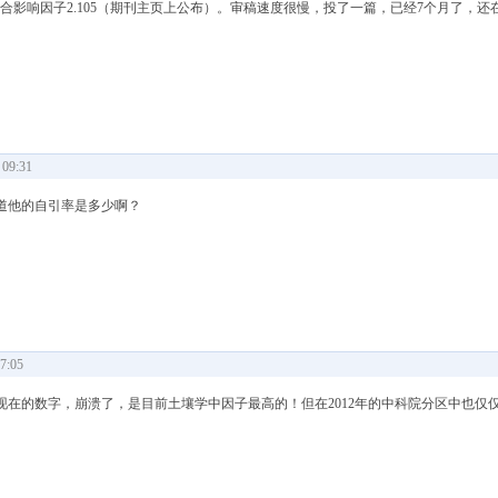
 2012年综合影响因子2.105（期刊主页上公布）。审稿速度很慢，投了一篇，已经7个月了，
09:31
道他的自引率是多少啊？
7:05
5增加到现在的数字，崩溃了，是目前土壤学中因子最高的！但在2012年的中科院分区中