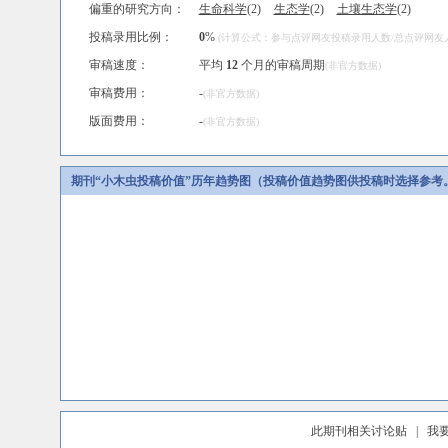
偏重的研究方向：
生命科学
(2)
生态学
(2)
土壤生态学
(2)
投稿录用比例：
0
%
(计算公式：参与点评网友投稿录用人数/总点评网友人数
审稿速度：
平均
12
个月的审稿周期
(非官方数据)
审稿费用：
-
(非官方数据)
版面费用：
-
(非官方数据)
期刊“小木虫投稿价值”历年趋势图（投稿价值趋势图供投稿时选择参考
此期刊相关讨论贴
|
我