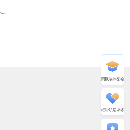
.com
閲戝竵鍏戞崲
鍟嗗姟鍚堜綔