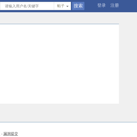
登录
注册
帖子
币
-
漏洞提交