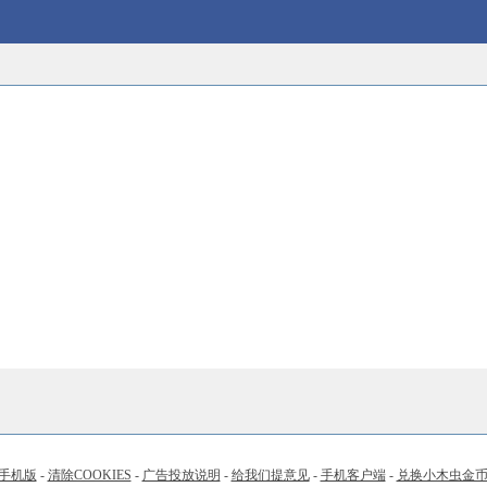
手机版
-
清除COOKIES
-
广告投放说明
-
给我们提意见
-
手机客户端
-
兑换小木虫金