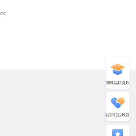
.com
閲戝竵鍏戞崲
鍟嗗姟鍚堜綔