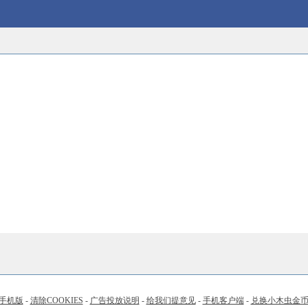
手机版
-
清除COOKIES
-
广告投放说明
-
给我们提意见
-
手机客户端
-
兑换小木虫金