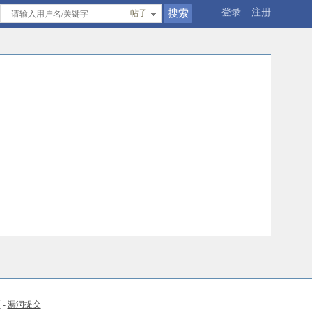
登录
注册
帖子
币
-
漏洞提交