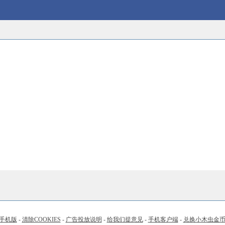
手机版
-
清除COOKIES
-
广告投放说明
-
给我们提意见
-
手机客户端
-
兑换小木虫金