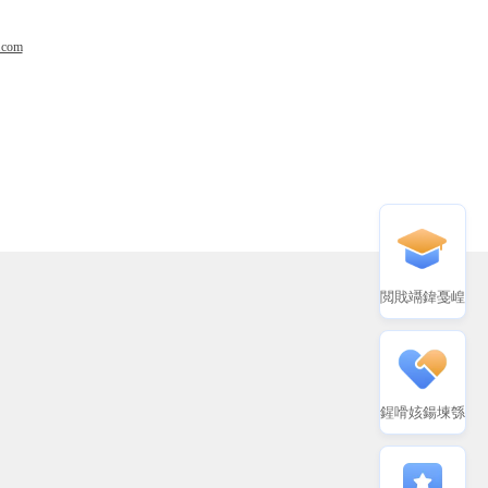
.com
閲戝竵鍏戞崲
鍟嗗姟鍚堜綔