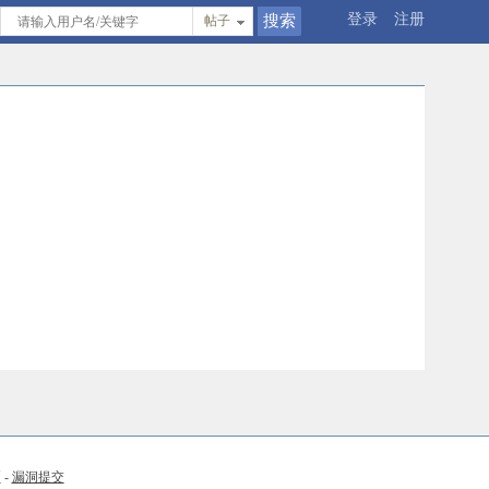
登录
注册
帖子
币
-
漏洞提交