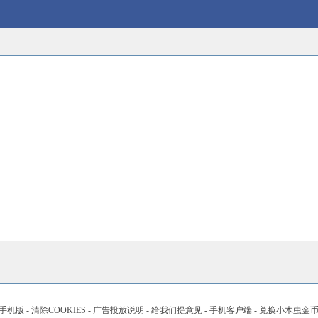
手机版
-
清除COOKIES
-
广告投放说明
-
给我们提意见
-
手机客户端
-
兑换小木虫金