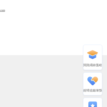
.com
閲戝竵鍏戞崲
鍟嗗姟鍚堜綔