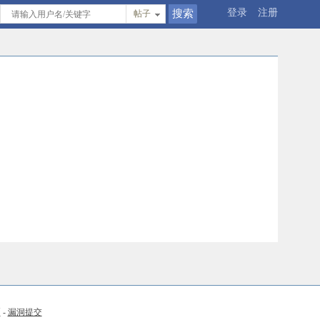
登录
注册
帖子
币
-
漏洞提交