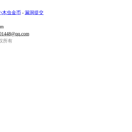
小木虫金币
-
漏洞提交
om
01448@qq.com
虫 版权所有