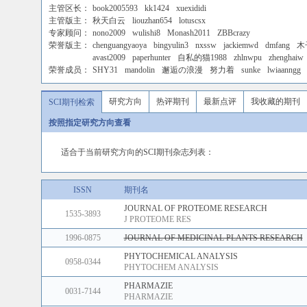
主管区长：
book2005593
kk1424
xuexididi
主管版主：
秋天白云
liouzhan654
lotuscsx
专家顾问：
nono2009
wulishi8
Monash2011
ZBBcrazy
荣誉版主：
chenguangyaoya
bingyulin3
nxssw
jackiemwd
dmfang
木
avast2009
paperhunter
自私的猫1988
zhlnwpu
zhenghaiw
荣誉成员：
SHY31
mandolin
邂逅の浪漫
努力着
sunke
lwiaanngg
研究方向
热评期刊
最新点评
我收藏的期刊
SCI期刊检索
按照指定研究方向查看
适合于当前研究方向的SCI期刊杂志列表：
ISSN
期刊名
JOURNAL OF PROTEOME RESEARCH
1535-3893
J PROTEOME RES
1996-0875
JOURNAL OF MEDICINAL PLANTS RESEARCH
PHYTOCHEMICAL ANALYSIS
0958-0344
PHYTOCHEM ANALYSIS
PHARMAZIE
0031-7144
PHARMAZIE