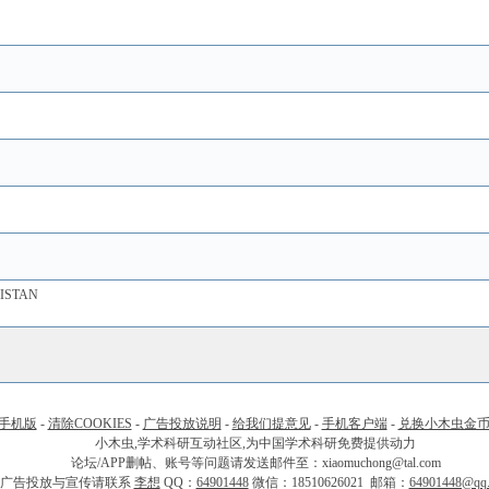
ISTAN
手机版
-
清除COOKIES
-
广告投放说明
-
给我们提意见
-
手机客户端
-
兑换小木虫金
小木虫,学术科研互动社区,为中国学术科研免费提供动力
论坛/APP删帖、账号等问题请发送邮件至：xiaomuchong@tal.com
广告投放与宣传请联系
李想
QQ：
64901448
微信：18510626021 邮箱：
64901448@qq