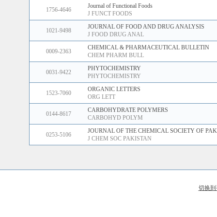
Journal of Functional Foods
1756-4646
J FUNCT FOODS
JOURNAL OF FOOD AND DRUG ANALYSIS
1021-9498
J FOOD DRUG ANAL
CHEMICAL & PHARMACEUTICAL BULLETIN
0009-2363
CHEM PHARM BULL
PHYTOCHEMISTRY
0031-9422
PHYTOCHEMISTRY
ORGANIC LETTERS
1523-7060
ORG LETT
CARBOHYDRATE POLYMERS
0144-8617
CARBOHYD POLYM
JOURNAL OF THE CHEMICAL SOCIETY OF PAK
0253-5106
J CHEM SOC PAKISTAN
切换到