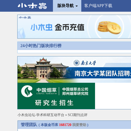
版块导航
客户端APP下载
24小时热门版块排行榜
小木虫论坛-学术科研互动平台
»
SCI期刊点评
管理团队
( 本版金币库
1681720
我要赞助
)