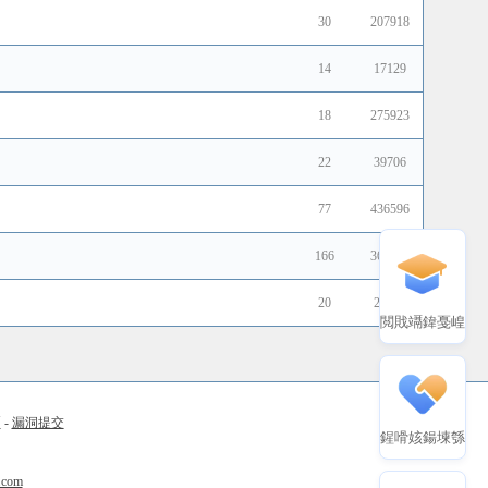
30
207918
14
17129
18
275923
22
39706
77
436596
166
366536
20
23437
閲戝竵鍏戞崲
币
-
漏洞提交
鍟嗗姟鍚堜綔
.com