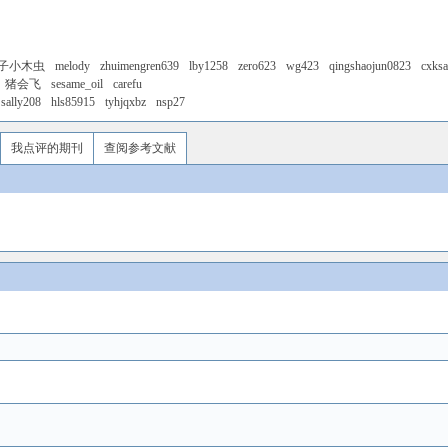
子小木虫
melody
zhuimengren639
lby1258
zero623
wg423
qingshaojun0823
cxks
猪会飞
sesame_oil
carefu
sally208
hls85915
tyhjqxbz
nsp27
我点评的期刊
查阅参考文献