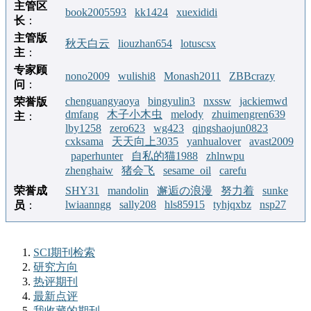
主管区
book2005593
kk1424
xuexididi
长
：
主管版
秋天白云
liouzhan654
lotuscsx
主
：
专家顾
nono2009
wulishi8
Monash2011
ZBBcrazy
问
：
chenguangyaoya
bingyulin3
nxssw
jackiemwd
荣誉版
dmfang
木子小木虫
melody
zhuimengren639
主
：
lby1258
zero623
wg423
qingshaojun0823
cxksama
天天向上3035
yanhualover
avast2009
paperhunter
自私的猫1988
zhlnwpu
zhenghaiw
猪会飞
sesame_oil
carefu
荣誉成
SHY31
mandolin
邂逅の浪漫
努力着
sunke
lwiaanngg
sally208
hls85915
tyhjqxbz
nsp27
员
：
SCI期刊检索
研究方向
热评期刊
最新点评
我收藏的期刊