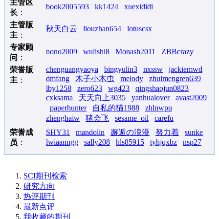
主管区
book2005593
kk1424
xuexididi
长
：
主管版
秋天白云
liouzhan654
lotuscsx
主
：
专家顾
nono2009
wulishi8
Monash2011
ZBBcrazy
问
：
chenguangyaoya
bingyulin3
nxssw
jackiemwd
荣誉版
dmfang
木子小木虫
melody
zhuimengren639
主
：
lby1258
zero623
wg423
qingshaojun0823
cxksama
天天向上3035
yanhualover
avast2009
paperhunter
自私的猫1988
zhlnwpu
zhenghaiw
猪会飞
sesame_oil
carefu
荣誉成
SHY31
mandolin
邂逅の浪漫
努力着
sunke
lwiaanngg
sally208
hls85915
tyhjqxbz
nsp27
员
：
SCI期刊检索
研究方向
热评期刊
最新点评
我收藏的期刊