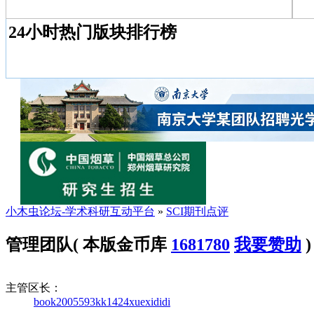
24小时热门版块排行榜
小木虫论坛-学术科研互动平台
»
SCI期刊点评
管理团队
( 本版金币库
1681780
我要赞助
)
主管区长：
book2005593
kk1424
xuexididi