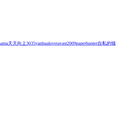
sama
天天向上3035
yanhualover
avast2009
paperhunter
自私的猫