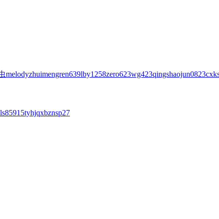
虫
melody
zhuimengren639
lby1258
zero623
wg423
qingshaojun0823
cxk
ls85915
tyhjqxbz
nsp27