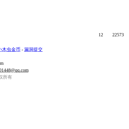
12
22573
小木虫金币
-
漏洞提交
om
01448@qq.com
虫 版权所有