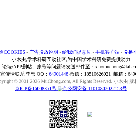
除COOKIES
-
广告投放说明
-
给我们提意见
-
手机客户端
-
兑换
小木虫,学术科研互动社区,为中国学术科研免费提供动力
论坛/APP删帖、账号等问题请发送邮件至：xiaomuchong@tal.c
与宣传请联系
李想
QQ：
64901448
微信：18510626021 邮箱：
649
pyright © 2001-2026 MuChong.com, All Rights Reserved. 小木
京ICP备16008351号
京公网安备 11010802022153号