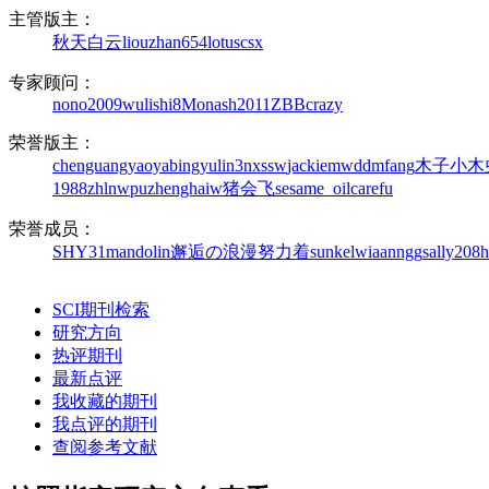
主管版主：
秋天白云
liouzhan654
lotuscsx
专家顾问：
nono2009
wulishi8
Monash2011
ZBBcrazy
荣誉版主：
chenguangyaoya
bingyulin3
nxssw
jackiemwd
dmfang
木子小木
1988
zhlnwpu
zhenghaiw
猪会飞
sesame_oil
carefu
荣誉成员：
SHY31
mandolin
邂逅の浪漫
努力着
sunke
lwiaanngg
sally208
h
SCI期刊检索
研究方向
热评期刊
最新点评
我收藏的期刊
我点评的期刊
查阅参考文献