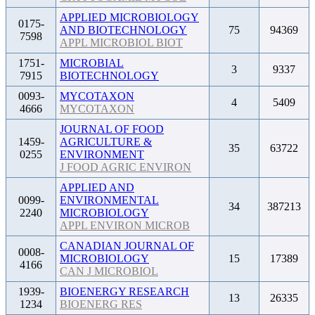
APPLIED MICROBIOLOGY
0175-
AND BIOTECHNOLOGY
75
94369
7598
APPL MICROBIOL BIOT
1751-
MICROBIAL
3
9337
7915
BIOTECHNOLOGY
0093-
MYCOTAXON
4
5409
4666
MYCOTAXON
JOURNAL OF FOOD
1459-
AGRICULTURE &
35
63722
0255
ENVIRONMENT
J FOOD AGRIC ENVIRON
APPLIED AND
0099-
ENVIRONMENTAL
34
387213
2240
MICROBIOLOGY
APPL ENVIRON MICROB
CANADIAN JOURNAL OF
0008-
MICROBIOLOGY
15
17389
4166
CAN J MICROBIOL
1939-
BIOENERGY RESEARCH
13
26335
1234
BIOENERG RES