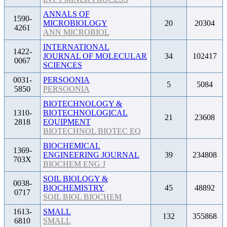
ANNALS OF
1590-
MICROBIOLOGY
20
20304
4261
ANN MICROBIOL
INTERNATIONAL
1422-
JOURNAL OF MOLECULAR
34
102417
0067
SCIENCES
0031-
PERSOONIA
5
5084
5850
PERSOONIA
BIOTECHNOLOGY &
1310-
BIOTECHNOLOGICAL
21
23608
2818
EQUIPMENT
BIOTECHNOL BIOTEC EQ
BIOCHEMICAL
1369-
ENGINEERING JOURNAL
39
234808
703X
BIOCHEM ENG J
SOIL BIOLOGY &
0038-
BIOCHEMISTRY
45
48892
0717
SOIL BIOL BIOCHEM
1613-
SMALL
132
355868
6810
SMALL