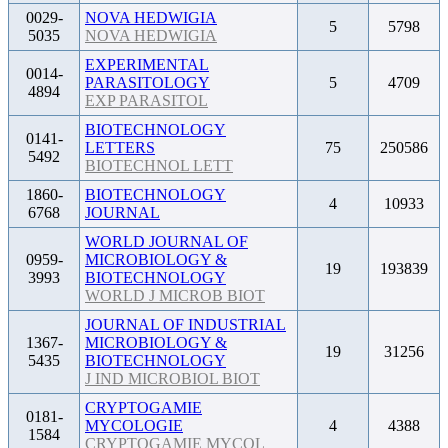
0029-
NOVA HEDWIGIA
5
5798
5035
NOVA HEDWIGIA
EXPERIMENTAL
0014-
PARASITOLOGY
5
4709
4894
EXP PARASITOL
BIOTECHNOLOGY
0141-
LETTERS
75
250586
5492
BIOTECHNOL LETT
1860-
BIOTECHNOLOGY
4
10933
6768
JOURNAL
WORLD JOURNAL OF
0959-
MICROBIOLOGY &
19
193839
3993
BIOTECHNOLOGY
WORLD J MICROB BIOT
JOURNAL OF INDUSTRIAL
1367-
MICROBIOLOGY &
19
31256
5435
BIOTECHNOLOGY
J IND MICROBIOL BIOT
CRYPTOGAMIE
0181-
MYCOLOGIE
4
4388
1584
CRYPTOGAMIE MYCOL