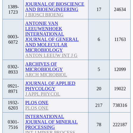
JOURNAL OF BIOSCIENCE
1389-
AND BIOENGINEERING
17
24634
1723
J BIOSCI BIOENG
ANTONIE VAN
LEEUWENHOEK
INTERNATIONAL
0003-
JOURNAL OF GENERAL
6
11763
6072
AND MOLECULAR
MICROBIOLOGY
ANTON LEEUW INT J G
ARCHIVES OF
0302-
MICROBIOLOGY
5
12099
8933
ARCH MICROBIOL
JOURNAL OF APPLIED
0921-
PHYCOLOGY
20
19022
8971
J APPL PHYCOL
1932-
PLOS ONE
217
738316
6203
PLOS ONE
INTERNATIONAL
0301-
JOURNAL OF MINERAL
78
222187
7516
PROCESSING
INT J MINER PROCESS