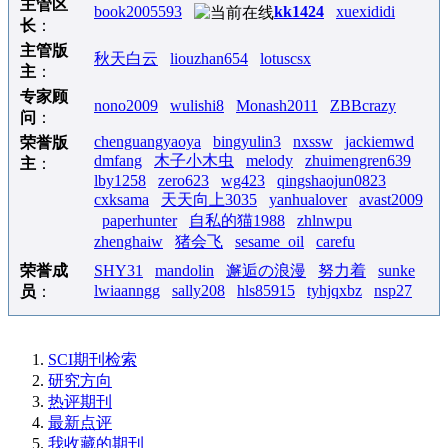
主管区
book2005593
kk1424
xuexididi
长
：
主管版
秋天白云
liouzhan654
lotuscsx
主
：
专家顾
nono2009
wulishi8
Monash2011
ZBBcrazy
问
：
chenguangyaoya
bingyulin3
nxssw
jackiemwd
荣誉版
dmfang
木子小木虫
melody
zhuimengren639
主
：
lby1258
zero623
wg423
qingshaojun0823
cxksama
天天向上3035
yanhualover
avast2009
paperhunter
自私的猫1988
zhlnwpu
zhenghaiw
猪会飞
sesame_oil
carefu
荣誉成
SHY31
mandolin
邂逅の浪漫
努力着
sunke
lwiaanngg
sally208
hls85915
tyhjqxbz
nsp27
员
：
SCI期刊检索
研究方向
热评期刊
最新点评
我收藏的期刊