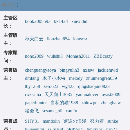
要赞助
)
主管区
book2005593
kk1424
xuexididi
长
：
主管版
秋天白云
liouzhan654
lotuscsx
主
：
专家顾
nono2009
wulishi8
Monash2011
ZBBcrazy
问
：
荣誉版
chenguangyaoya
bingyulin3
nxssw
jackiemwd
主
：
dmfang
木子小木虫
melody
zhuimengren639
lby1258
zero623
wg423
qingshaojun0823
cxksama
天天向上3035
yanhualover
avast2009
paperhunter
自私的猫1988
zhlnwpu
zhenghaiw
猪会飞
sesame_oil
carefu
荣誉成
SHY31
mandolin
邂逅の浪漫
努力着
sunke
员
：
lwiaanngg
sally208
hls85915
tyhjqxbz
nsp27