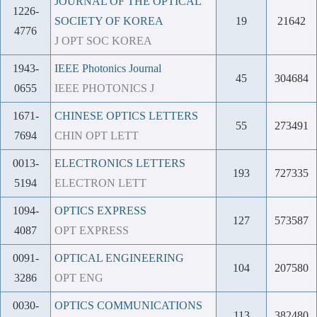
JOURNAL OF THE OPTICAL
1226-
SOCIETY OF KOREA
19
21642
4776
J OPT SOC KOREA
1943-
IEEE Photonics Journal
45
304684
0655
IEEE PHOTONICS J
1671-
CHINESE OPTICS LETTERS
55
273491
7694
CHIN OPT LETT
0013-
ELECTRONICS LETTERS
193
727335
5194
ELECTRON LETT
1094-
OPTICS EXPRESS
127
573587
4087
OPT EXPRESS
0091-
OPTICAL ENGINEERING
104
207580
3286
OPT ENG
0030-
OPTICS COMMUNICATIONS
113
382480