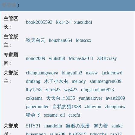
要赞助
)
主管区
book2005593
kk1424
xuexididi
长
：
主管版
秋天白云
liouzhan654
lotuscsx
主
：
专家顾
nono2009
wulishi8
Monash2011
ZBBcrazy
问
：
荣誉版
chenguangyaoya
bingyulin3
nxssw
jackiemwd
主
：
dmfang
木子小木虫
melody
zhuimengren639
lby1258
zero623
wg423
qingshaojun0823
cxksama
天天向上3035
yanhualover
avast2009
paperhunter
自私的猫1988
zhlnwpu
zhenghaiw
猪会飞
sesame_oil
carefu
荣誉成
SHY31
mandolin
邂逅の浪漫
努力着
sunke
员
：
lwiaanngg
sally208
hls85915
tyhjqxbz
nsp27