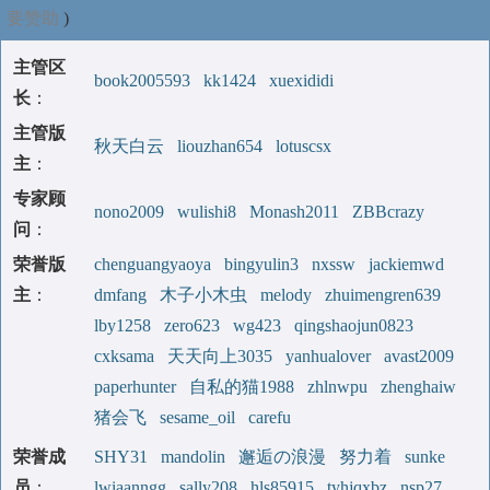
要赞助
)
主管区
book2005593
kk1424
xuexididi
长
：
主管版
秋天白云
liouzhan654
lotuscsx
主
：
专家顾
nono2009
wulishi8
Monash2011
ZBBcrazy
问
：
荣誉版
chenguangyaoya
bingyulin3
nxssw
jackiemwd
主
：
dmfang
木子小木虫
melody
zhuimengren639
lby1258
zero623
wg423
qingshaojun0823
cxksama
天天向上3035
yanhualover
avast2009
paperhunter
自私的猫1988
zhlnwpu
zhenghaiw
猪会飞
sesame_oil
carefu
荣誉成
SHY31
mandolin
邂逅の浪漫
努力着
sunke
员
：
lwiaanngg
sally208
hls85915
tyhjqxbz
nsp27