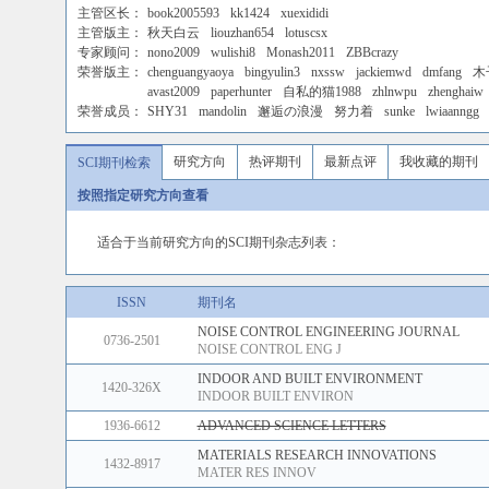
主管区长：
book2005593
kk1424
xuexididi
主管版主：
秋天白云
liouzhan654
lotuscsx
专家顾问：
nono2009
wulishi8
Monash2011
ZBBcrazy
荣誉版主：
chenguangyaoya
bingyulin3
nxssw
jackiemwd
dmfang
木
avast2009
paperhunter
自私的猫1988
zhlnwpu
zhenghaiw
荣誉成员：
SHY31
mandolin
邂逅の浪漫
努力着
sunke
lwiaanngg
研究方向
热评期刊
最新点评
我收藏的期刊
SCI期刊检索
按照指定研究方向查看
适合于当前研究方向的SCI期刊杂志列表：
ISSN
期刊名
NOISE CONTROL ENGINEERING JOURNAL
0736-2501
NOISE CONTROL ENG J
INDOOR AND BUILT ENVIRONMENT
1420-326X
INDOOR BUILT ENVIRON
1936-6612
ADVANCED SCIENCE LETTERS
MATERIALS RESEARCH INNOVATIONS
1432-8917
MATER RES INNOV