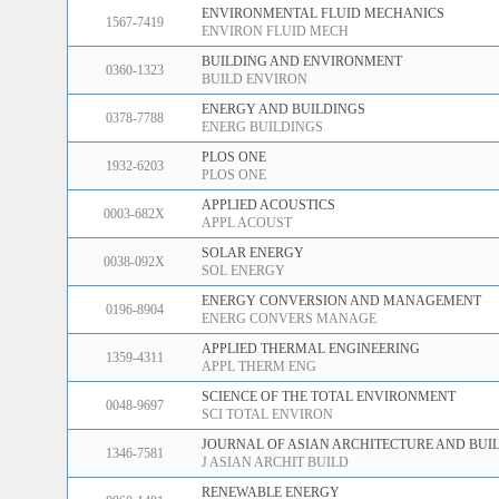
ENVIRONMENTAL FLUID MECHANICS
1567-7419
ENVIRON FLUID MECH
BUILDING AND ENVIRONMENT
0360-1323
BUILD ENVIRON
ENERGY AND BUILDINGS
0378-7788
ENERG BUILDINGS
PLOS ONE
1932-6203
PLOS ONE
APPLIED ACOUSTICS
0003-682X
APPL ACOUST
SOLAR ENERGY
0038-092X
SOL ENERGY
ENERGY CONVERSION AND MANAGEMENT
0196-8904
ENERG CONVERS MANAGE
APPLIED THERMAL ENGINEERING
1359-4311
APPL THERM ENG
SCIENCE OF THE TOTAL ENVIRONMENT
0048-9697
SCI TOTAL ENVIRON
JOURNAL OF ASIAN ARCHITECTURE AND BUI
1346-7581
J ASIAN ARCHIT BUILD
RENEWABLE ENERGY