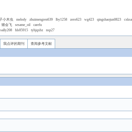
子小木虫
melody
zhuimengren639
lby1258
zero623
wg423
qingshaojun0823
cxks
猪会飞
sesame_oil
carefu
sally208
hls85915
tyhjqxbz
nsp27
我点评的期刊
查阅参考文献