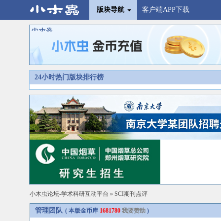
版块导航
客户端APP下载
24小时热门版块排行榜
小木虫论坛-学术科研互动平台
»
SCI期刊点评
管理团队
( 本版金币库
1681780
我要赞助
)