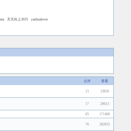
ama
天天向上3035
yanhualover
点评
查看
15
33850
17
29013
65
171460
76
282855