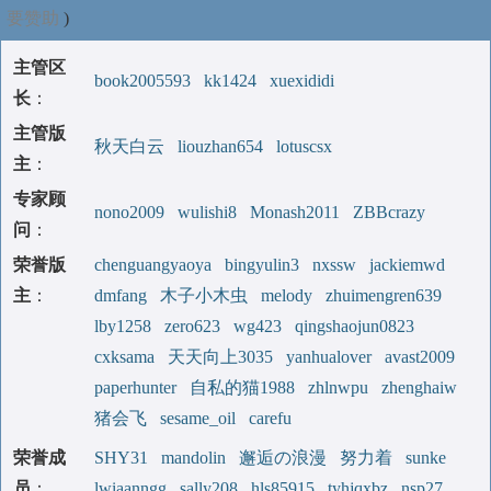
要赞助
)
主管区
book2005593
kk1424
xuexididi
长
：
主管版
秋天白云
liouzhan654
lotuscsx
主
：
专家顾
nono2009
wulishi8
Monash2011
ZBBcrazy
问
：
荣誉版
chenguangyaoya
bingyulin3
nxssw
jackiemwd
主
：
dmfang
木子小木虫
melody
zhuimengren639
lby1258
zero623
wg423
qingshaojun0823
cxksama
天天向上3035
yanhualover
avast2009
paperhunter
自私的猫1988
zhlnwpu
zhenghaiw
猪会飞
sesame_oil
carefu
荣誉成
SHY31
mandolin
邂逅の浪漫
努力着
sunke
员
：
lwiaanngg
sally208
hls85915
tyhjqxbz
nsp27