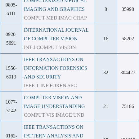
COMPUTERIZED MEDICAL
0895-
IMAGING AND GRAPHICS
8
35998
6111
COMPUT MED IMAG GRAP
INTERNATIONAL JOURNAL
0920-
OF COMPUTER VISION
16
58202
5691
INT J COMPUT VISION
IEEE TRANSACTIONS ON
1556-
INFORMATION FORENSICS
32
304427
6013
AND SECURITY
IEEE T INF FOREN SEC
COMPUTER VISION AND
1077-
IMAGE UNDERSTANDING
21
75186
3142
COMPUT VIS IMAGE UND
IEEE TRANSACTIONS ON
0162-
PATTERN ANALYSIS AND