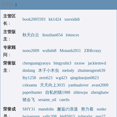
要赞助
)
主管区
book2005593
kk1424
xuexididi
长
：
主管版
秋天白云
liouzhan654
lotuscsx
主
：
专家顾
nono2009
wulishi8
Monash2011
ZBBcrazy
问
：
荣誉版
chenguangyaoya
bingyulin3
nxssw
jackiemwd
主
：
dmfang
木子小木虫
melody
zhuimengren639
lby1258
zero623
wg423
qingshaojun0823
cxksama
天天向上3035
yanhualover
avast2009
paperhunter
自私的猫1988
zhlnwpu
zhenghaiw
猪会飞
sesame_oil
carefu
荣誉成
SHY31
mandolin
邂逅の浪漫
努力着
sunke
员
：
lwiaanngg
sally208
hls85915
tyhjqxbz
nsp27