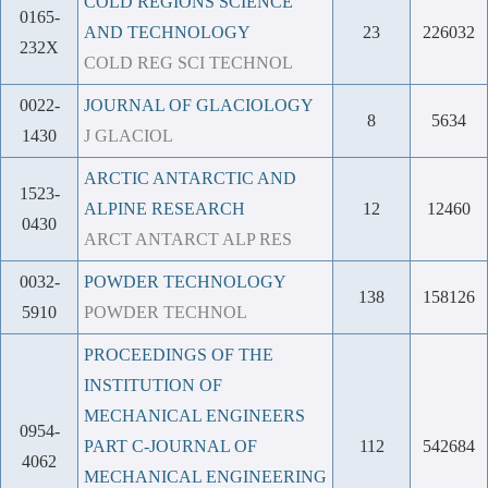
COLD REGIONS SCIENCE
0165-
AND TECHNOLOGY
23
226032
232X
COLD REG SCI TECHNOL
0022-
JOURNAL OF GLACIOLOGY
8
5634
1430
J GLACIOL
ARCTIC ANTARCTIC AND
1523-
ALPINE RESEARCH
12
12460
0430
ARCT ANTARCT ALP RES
0032-
POWDER TECHNOLOGY
138
158126
5910
POWDER TECHNOL
PROCEEDINGS OF THE
INSTITUTION OF
MECHANICAL ENGINEERS
0954-
PART C-JOURNAL OF
112
542684
4062
MECHANICAL ENGINEERING