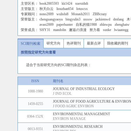
主管区长：
book2005593
kk1424
xuexididi
主管版主：
秋天白云
liouzhan654
lotuscsx
专家顾问：
nono2009
wulishi8
Monash2011
ZBBcrazy
荣誉版主：
chenguangyaoya
bingyulin3
nxssw
jackiemwd
dmfang
木
avast2009
paperhunter
自私的猫1988
zhlnwpu
zhenghaiw
荣誉成员：
SHY31
mandolin
邂逅の浪漫
努力着
sunke
lwiaanngg
研究方向
热评期刊
最新点评
我收藏的期刊
SCI期刊检索
按照指定研究方向查看
适合于当前研究方向的SCI期刊杂志列表：
ISSN
期刊名
JOURNAL OF INDUSTRIAL ECOLOGY
1088-1980
J IND ECOL
JOURNAL OF FOOD AGRICULTURE & ENVIRO
1459-0255
J FOOD AGRIC ENVIRON
ENVIRONMENTAL MANAGEMENT
0364-152X
ENVIRON MANAGE
ENVIRONMENTAL RESEARCH
0013-9351