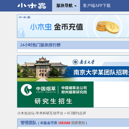
版块导航
客户端APP下载
24小时热门版块排行榜
小木虫论坛-学术科研互动平台
»
SCI期刊点评
管理团队
( 本版金币库
1681660
我要赞助
)