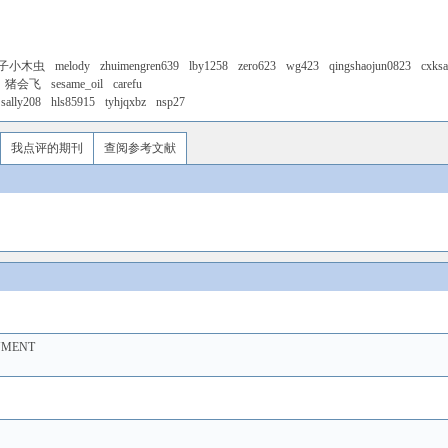
子小木虫
melody
zhuimengren639
lby1258
zero623
wg423
qingshaojun0823
cxks
猪会飞
sesame_oil
carefu
sally208
hls85915
tyhjqxbz
nsp27
我点评的期刊
查阅参考文献
NMENT