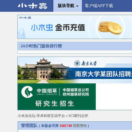
版块导航
客户端APP下载
24小时热门版块排行榜
小木虫论坛-学术科研互动平台
»
SCI期刊点评
管理团队
( 本版金币库
1681740
我要赞助
)