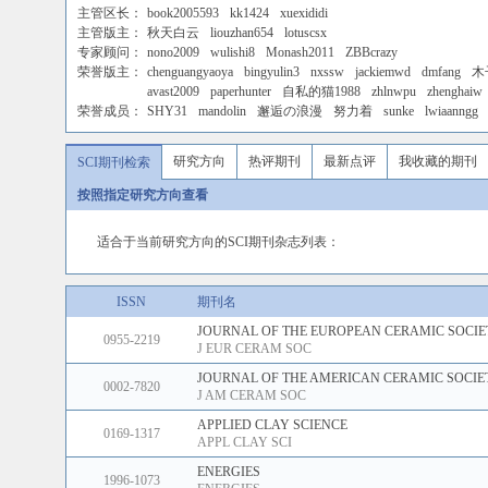
主管区长：
book2005593
kk1424
xuexididi
主管版主：
秋天白云
liouzhan654
lotuscsx
专家顾问：
nono2009
wulishi8
Monash2011
ZBBcrazy
荣誉版主：
chenguangyaoya
bingyulin3
nxssw
jackiemwd
dmfang
木
avast2009
paperhunter
自私的猫1988
zhlnwpu
zhenghaiw
荣誉成员：
SHY31
mandolin
邂逅の浪漫
努力着
sunke
lwiaanngg
研究方向
热评期刊
最新点评
我收藏的期刊
SCI期刊检索
按照指定研究方向查看
适合于当前研究方向的SCI期刊杂志列表：
ISSN
期刊名
JOURNAL OF THE EUROPEAN CERAMIC SOCIE
0955-2219
J EUR CERAM SOC
JOURNAL OF THE AMERICAN CERAMIC SOCIE
0002-7820
J AM CERAM SOC
APPLIED CLAY SCIENCE
0169-1317
APPL CLAY SCI
ENERGIES
1996-1073