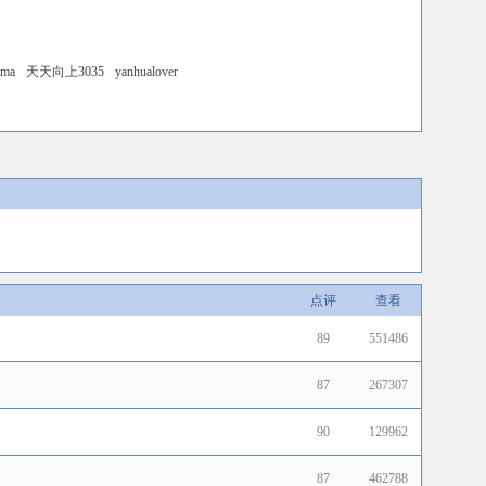
ama
天天向上3035
yanhualover
点评
查看
89
551486
87
267307
90
129962
87
462788