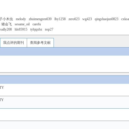
子小木虫
melody
zhuimengren639
lby1258
zero623
wg423
qingshaojun0823
cxks
猪会飞
sesame_oil
carefu
sally208
hls85915
tyhjqxbz
nsp27
我点评的期刊
查阅参考文献
TY
TY