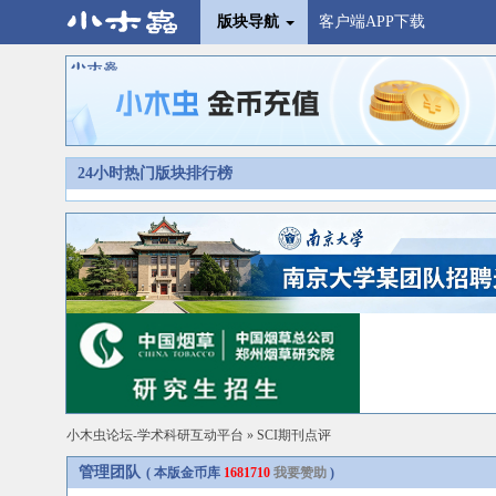
版块导航
客户端APP下载
24小时热门版块排行榜
小木虫论坛-学术科研互动平台
»
SCI期刊点评
管理团队
( 本版金币库
1681710
我要赞助
)