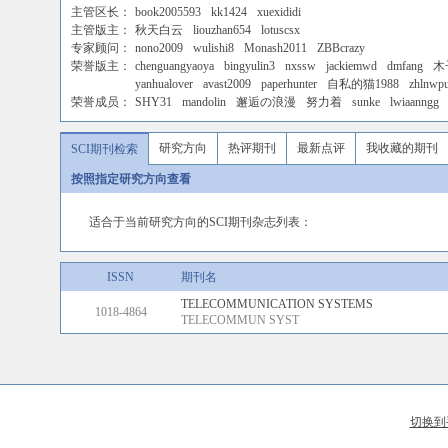
主管区长：
book2005593
kk1424
xuexididi
主管版主：
秋天白云
liouzhan654
lotuscsx
专家顾问：
nono2009
wulishi8
Monash2011
ZBBcrazy
荣誉版主：
chenguangyaoya
bingyulin3
nxssw
jackiemwd
dmfang
木
yanhualover
avast2009
paperhunter
自私的猫1988
zhlnwp
荣誉成员：
SHY31
mandolin
邂逅の浪漫
努力着
sunke
lwiaanngg
研究方向
热评期刊
最新点评
我收藏的期刊
SCI期刊检索
按照指定研究方向查看
适合于当前研究方向的SCI期刊杂志列表：
ISSN
期刊名
TELECOMMUNICATION SYSTEMS
1018-4864
TELECOMMUN SYST
切换到