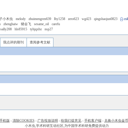
子小木虫
melody
zhuimengren639
lby1258
zero623
wg423
qingshaojun0823
cx
u
zhenghaiw
猪会飞
sesame_oil
carefu
sally208
hls85915
tyhjqxbz
nsp27
我点评的期刊
查阅参考文献
手机版
-
清除COOKIES
-
广告投放说明
-
给我们提意见
-
手机客户端
-
兑换小木虫金
小木虫,学术科研互动社区,为中国学术科研免费提供动力