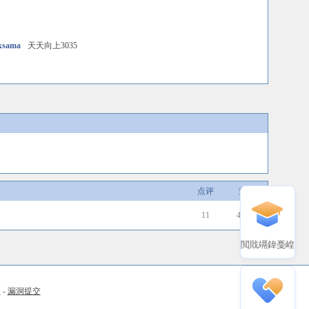
ksama
天天向上3035
点评
查看
11
43401
閲戝竵鍏戞崲
币
-
漏洞提交