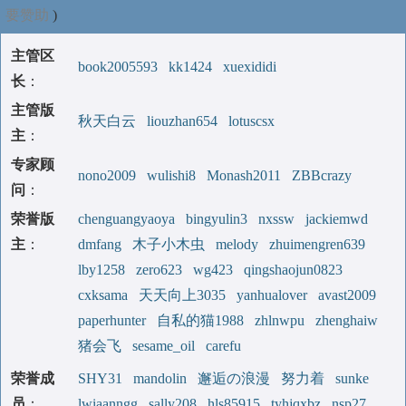
要赞助
)
主管区
book2005593
kk1424
xuexididi
长
：
主管版
秋天白云
liouzhan654
lotuscsx
主
：
专家顾
nono2009
wulishi8
Monash2011
ZBBcrazy
问
：
荣誉版
chenguangyaoya
bingyulin3
nxssw
jackiemwd
主
：
dmfang
木子小木虫
melody
zhuimengren639
lby1258
zero623
wg423
qingshaojun0823
cxksama
天天向上3035
yanhualover
avast2009
paperhunter
自私的猫1988
zhlnwpu
zhenghaiw
猪会飞
sesame_oil
carefu
荣誉成
SHY31
mandolin
邂逅の浪漫
努力着
sunke
员
：
lwiaanngg
sally208
hls85915
tyhjqxbz
nsp27